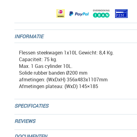
gallerij
INFORMATIE
Flessen steekwagen 1x10L Gewicht: 8,4 Kg.
Capaciteit: 75 kg.
Max. 1 Gas cylinder 10L.
Solide rubber banden Ø200 mm
afmetingen: (WxDxH) 356x483x1107mm
Afmetingen plateau: (WxD) 145×185
SPECIFICATIES
REVIEWS
DOCUMENTEN