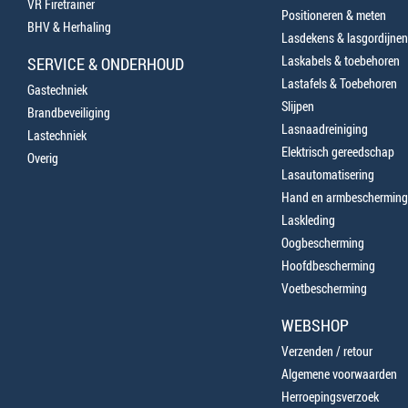
VR Firetrainer
Positioneren & meten
BHV & Herhaling
Lasdekens & lasgordijnen
Laskabels & toebehoren
SERVICE & ONDERHOUD
Lastafels & Toebehoren
Gastechniek
Slijpen
Brandbeveiliging
Lasnaadreiniging
Lastechniek
Elektrisch gereedschap
Overig
Lasautomatisering
Hand en armbescherming
Laskleding
Oogbescherming
Hoofdbescherming
Voetbescherming
WEBSHOP
Verzenden / retour
Algemene voorwaarden
Herroepingsverzoek