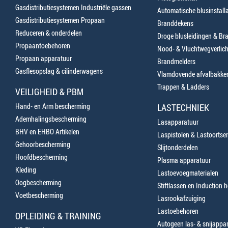
Gasdistributiesystemen Industriële gassen
Automatische blusinstalla
Gasdistributiesystemen Propaan
Branddekens
Reduceren & onderdelen
Droge blusleidingen & B
Propaantoebehoren
Nood- & Vluchtwegverlich
Propaan apparatuur
Brandmelders
Gasflesopslag & cilinderwagens
Vlamdovende afvalbakke
Trappen & Ladders
VEILIGHEID & PBM
Hand- en Arm bescherming
LASTECHNIEK
Ademhalingsbescherming
Lasapparatuur
BHV en EHBO Artikelen
Laspistolen & Lastoortse
Gehoorbescherming
Slijtonderdelen
Hoofdbescherming
Plasma apparatuur
Kleding
Lastoevoegmaterialen
Oogbescherming
Stiftlassen en Induction 
Voetbescherming
Lasrookafzuiging
Lastoebehoren
OPLEIDING & TRAINING
Autogeen las- & snijappa