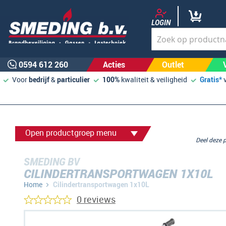
LOGIN
0594 612 260
Acties
Outlet
Voor
bedrijf
&
particulier
100%
kwaliteit & veiligheid
Gratis*
Open productgroep menu
Deel deze
SMEDING BV
CILINDERTRANSPORTWAGEN 1X10L
Home
Cilindertransportwagen 1x10L
0 reviews
Ga