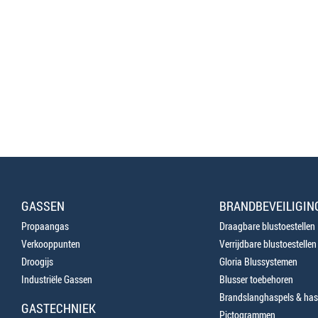
GASSEN
BRANDBEVEILIGIN
Propaangas
Draagbare blustoestellen
Verkooppunten
Verrijdbare blustoestellen
Droogijs
Gloria Blussystemen
Industriële Gassen
Blusser toebehoren
Brandslanghaspels & has
GASTECHNIEK
Pictogrammen