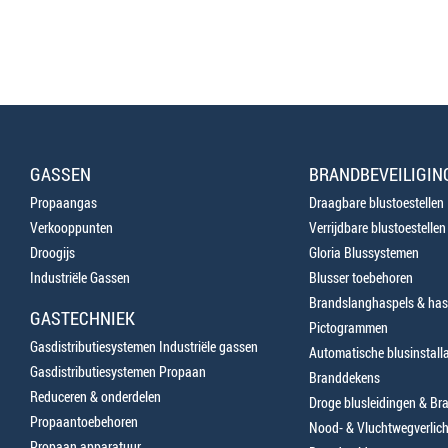
GASSEN
BRANDBEVEILIGIN
Propaangas
Draagbare blustoestellen
Verkooppunten
Verrijdbare blustoestellen
Droogijs
Gloria Blussystemen
Industriële Gassen
Blusser toebehoren
Brandslanghaspels & has
GASTECHNIEK
Pictogrammen
Gasdistributiesystemen Industriële gassen
Automatische blusinstalla
Gasdistributiesystemen Propaan
Branddekens
Reduceren & onderdelen
Droge blusleidingen & B
Propaantoebehoren
Nood- & Vluchtwegverlich
Propaan apparatuur