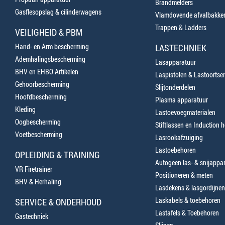
Brandmelders
Gasflesopslag & cilinderwagens
Vlamdovende afvalbakke
Trappen & Ladders
VEILIGHEID & PBM
Hand- en Arm bescherming
LASTECHNIEK
Ademhalingsbescherming
Lasapparatuur
BHV en EHBO Artikelen
Laspistolen & Lastoortse
Gehoorbescherming
Slijtonderdelen
Hoofdbescherming
Plasma apparatuur
Kleding
Lastoevoegmaterialen
Oogbescherming
Stiftlassen en Induction 
Voetbescherming
Lasrookafzuiging
Lastoebehoren
OPLEIDING & TRAINING
Autogeen las- & snijappa
VR Firetrainer
Positioneren & meten
BHV & Herhaling
Lasdekens & lasgordijnen
Laskabels & toebehoren
SERVICE & ONDERHOUD
Lastafels & Toebehoren
Gastechniek