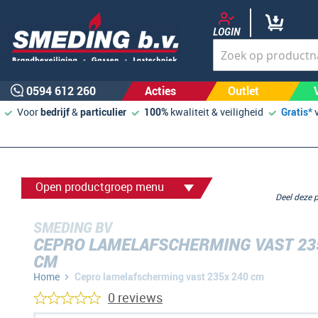
LOGIN
0594 612 260
Acties
Outlet
Voor
bedrijf
&
particulier
100%
kwaliteit & veiligheid
Gratis*
Open productgroep menu
Deel deze
SMEDING BV
CEPRO LAMELAFSCHERMING VAST 23
CM
Home
Cepro lamelafscherming vast 235x 240 cm
0 reviews