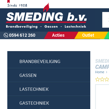
Zoe
0594 612 260
Acties
Outlet
SMEDI
BRANDBEVEILIGING
CAMP
Home
GASSEN
Ga
LASTECHNIEK
naar
het
GASTECHNIEK
einde