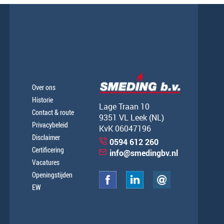
Over ons
Historie
Lage Traan 10
Contact & route
9351 VL Leek (NL)
Privacybeleid
KvK 06047196
Disclaimer
0594 612 260
Certificering
info@smedingbv.nl
Vacatures
Openingstijden
EW