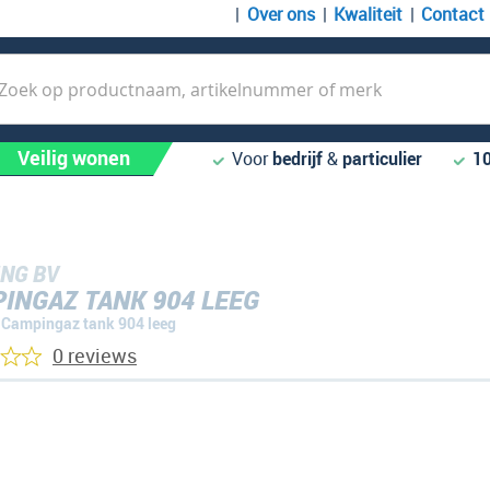
Over ons
Kwaliteit
Contact
k
Veilig wonen
Voor
bedrijf
&
particulier
1
NG BV
INGAZ TANK 904 LEEG
Campingaz tank 904 leeg
0 reviews