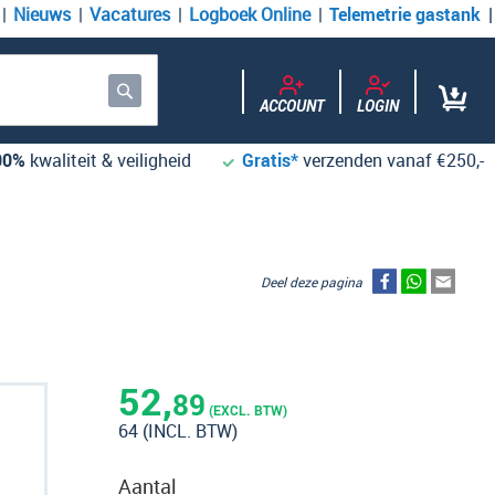
Nieuws
Vacatures
Logboek Online
Telemetrie gastank
ACCOUNT
LOGIN
Zoek
00%
kwaliteit & veiligheid
Gratis*
verzenden vanaf €250,-
Deel deze pagina
52,
89
(EXCL. BTW)
64
(INCL. BTW)
Aantal