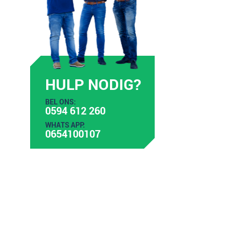
HULP NODIG?
BEL ONS:
0594 612 260
WHATS APP:
0654100107