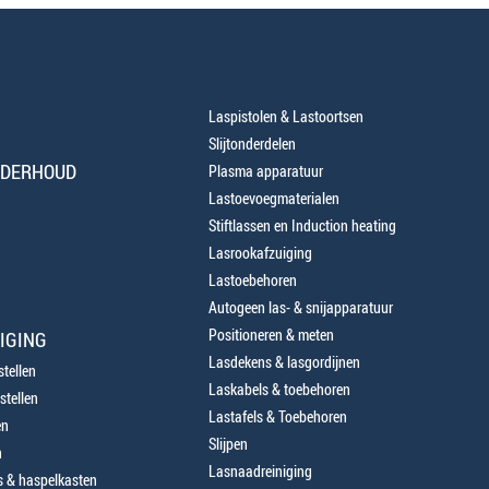
Laspistolen & Lastoortsen
Slijtonderdelen
NDERHOUD
Plasma apparatuur
Lastoevoegmaterialen
Stiftlassen en Induction heating
Lasrookafzuiging
Lastoebehoren
Autogeen las- & snijapparatuur
Positioneren & meten
IGING
Lasdekens & lasgordijnen
tellen
Laskabels & toebehoren
stellen
Lastafels & Toebehoren
en
Slijpen
n
Lasnaadreiniging
 & haspelkasten