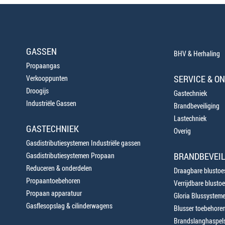
GASSEN
BHV & Herhaling
Propaangas
SERVICE & O
Verkooppunten
Droogijs
Gastechniek
Industriële Gassen
Brandbeveiliging
Lastechniek
GASTECHNIEK
Overig
Gasdistributiesystemen Industriële gassen
BRANDBEVEIL
Gasdistributiesystemen Propaan
Reduceren & onderdelen
Draagbare blustoes
Propaantoebehoren
Verrijdbare blustoe
Propaan apparatuur
Gloria Blussystem
Gasflesopslag & cilinderwagens
Blusser toebehore
Brandslanghaspels