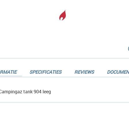
dingen-
ORMATIE
SPECIFICATIES
REVIEWS
DOCUMEN
Campingaz tank 904 leeg
dingen-