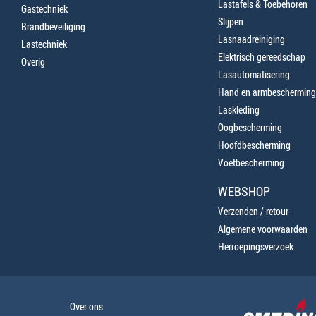
Lastafels & Toebehoren
Gastechniek
Slijpen
Brandbeveiliging
Lasnaadreiniging
Lastechniek
Elektrisch gereedschap
Overig
Lasautomatisering
Hand en armbescherming
Laskleding
Oogbescherming
Hoofdbescherming
Voetbescherming
WEBSHOP
Verzenden / retour
Algemene voorwaarden
Herroepingsverzoek
Over ons