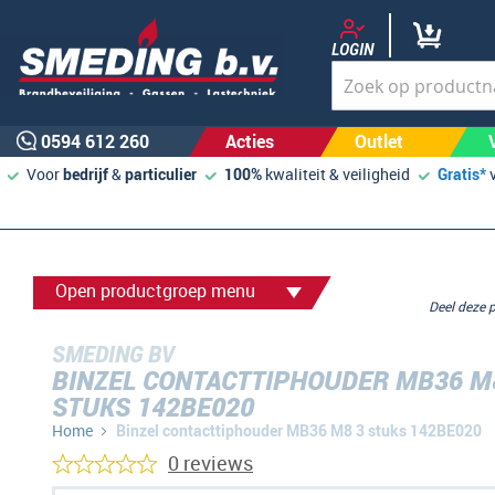
LOGIN
0594 612 260
Acties
Outlet
Voor
bedrijf
&
particulier
100%
kwaliteit & veiligheid
Gratis*
Open productgroep menu
Deel deze
SMEDING BV
BINZEL CONTACTTIPHOUDER MB36 M
STUKS 142BE020
Home
Binzel contacttiphouder MB36 M8 3 stuks 142BE020
0 reviews