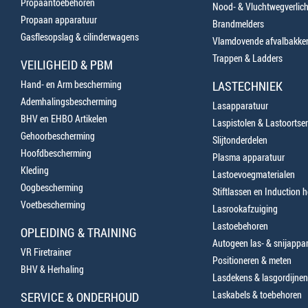
Propaantoebehoren
Nood- & Vluchtwegverlich
Propaan apparatuur
Brandmelders
Gasflesopslag & cilinderwagens
Vlamdovende afvalbakke
Trappen & Ladders
VEILIGHEID & PBM
Hand- en Arm bescherming
LASTECHNIEK
Ademhalingsbescherming
Lasapparatuur
BHV en EHBO Artikelen
Laspistolen & Lastoortse
Gehoorbescherming
Slijtonderdelen
Hoofdbescherming
Plasma apparatuur
Kleding
Lastoevoegmaterialen
Oogbescherming
Stiftlassen en Induction 
Voetbescherming
Lasrookafzuiging
Lastoebehoren
OPLEIDING & TRAINING
Autogeen las- & snijappa
VR Firetrainer
Positioneren & meten
BHV & Herhaling
Lasdekens & lasgordijnen
Laskabels & toebehoren
SERVICE & ONDERHOUD