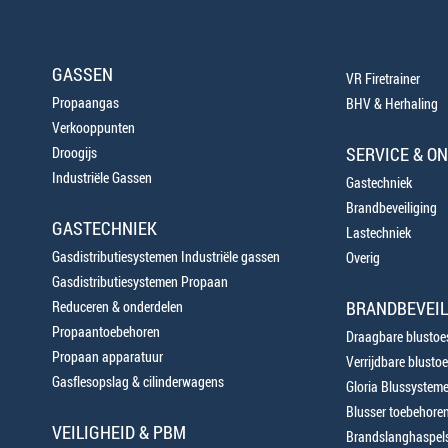
GASSEN
VR Firetrainer
Propaangas
BHV & Herhaling
Verkooppunten
SERVICE & O
Droogijs
Industriële Gassen
Gastechniek
Brandbeveiliging
GASTECHNIEK
Lastechniek
Gasdistributiesystemen Industriële gassen
Overig
Gasdistributiesystemen Propaan
BRANDBEVEIL
Reduceren & onderdelen
Propaantoebehoren
Draagbare blustoes
Propaan apparatuur
Verrijdbare blustoe
Gasflesopslag & cilinderwagens
Gloria Blussystem
Blusser toebehore
VEILIGHEID & PBM
Brandslanghaspels