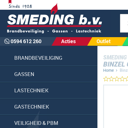
Zoe
0594 612 260
Acties
Outlet
SMEDING
BRANDBEVEILIGING
BINZEL
Home
Binz
GASSEN
Ga
LASTECHNIEK
naar
het
GASTECHNIEK
einde
van
VEILIGHEID & PBM
de