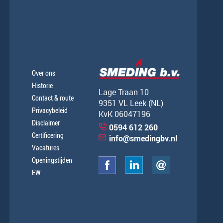
Over ons
Historie
Lage Traan 10
Contact & route
9351 VL Leek (NL)
Privacybeleid
KvK 06047196
Disclaimer
0594 612 260
Certificering
info@smedingbv.nl
Vacatures
Openingstijden
EW