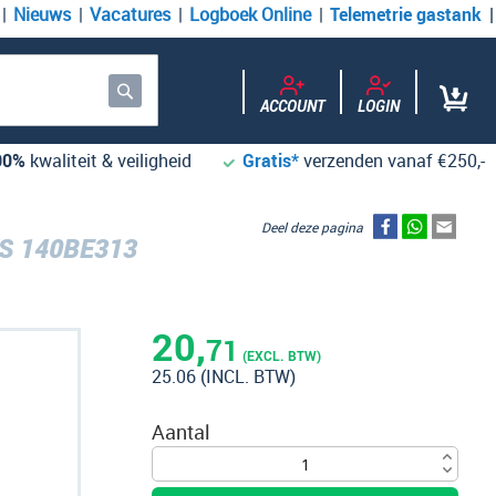
Nieuws
Vacatures
Logboek Online
Telemetrie gastank
ACCOUNT
LOGIN
Zoek
00%
kwaliteit & veiligheid
Gratis*
verzenden vanaf €250,-
Deel deze pagina
S 140BE313
20,
71
(EXCL. BTW)
25.06
(INCL. BTW)
Aantal