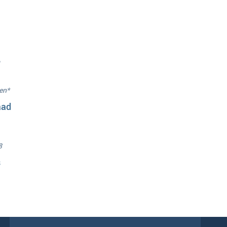
en*
aad
8
s