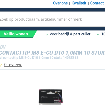
Over ons
Kwaliteit
Contact
k
Veilig wonen
Voor
bedrijf
&
particulier
1
 BV
 CONTACTTIP M8 E-CU D10 1,0MM 10 STUK
el contacttip M8 E-Cu D10 1,0mm 10 stuks 140BE313
0 reviews