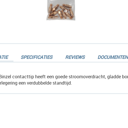
en-
TIE
SPECIFICATIES
REVIEWS
DOCUMENTEN
Binzel contacttip heeft een goede stroomoverdracht, gladde bor
rlegering een verdubbelde standtijd.
en-