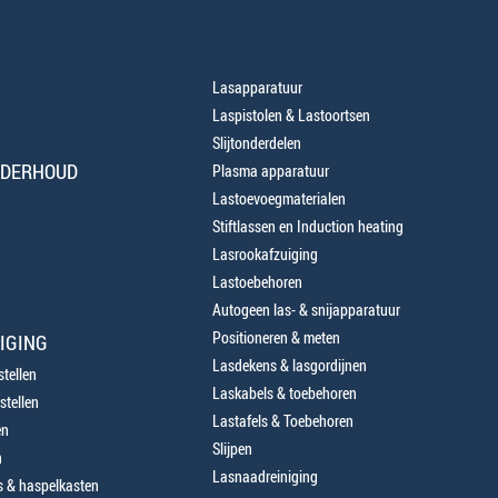
Lasapparatuur
Laspistolen & Lastoortsen
Slijtonderdelen
NDERHOUD
Plasma apparatuur
Lastoevoegmaterialen
Stiftlassen en Induction heating
Lasrookafzuiging
Lastoebehoren
Autogeen las- & snijapparatuur
Positioneren & meten
IGING
Lasdekens & lasgordijnen
tellen
Laskabels & toebehoren
stellen
Lastafels & Toebehoren
en
Slijpen
n
Lasnaadreiniging
 & haspelkasten