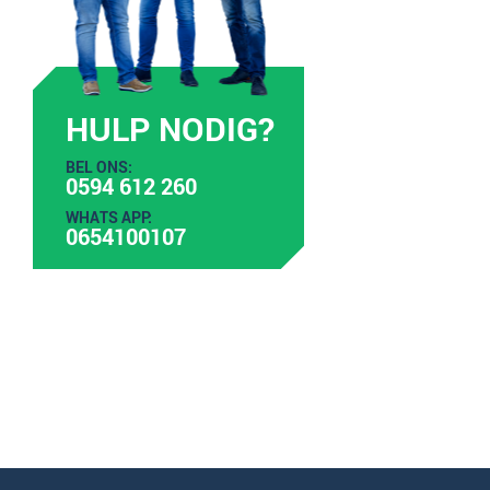
HULP NODIG?
BEL ONS:
0594 612 260
WHATS APP:
0654100107