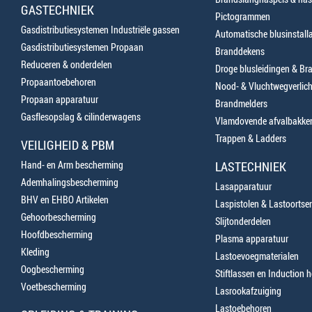
GASTECHNIEK
Pictogrammen
Gasdistributiesystemen Industriële gassen
Automatische blusinstalla
Gasdistributiesystemen Propaan
Branddekens
Reduceren & onderdelen
Droge blusleidingen & B
Propaantoebehoren
Nood- & Vluchtwegverlich
Propaan apparatuur
Brandmelders
Gasflesopslag & cilinderwagens
Vlamdovende afvalbakke
Trappen & Ladders
VEILIGHEID & PBM
Hand- en Arm bescherming
LASTECHNIEK
Ademhalingsbescherming
Lasapparatuur
BHV en EHBO Artikelen
Laspistolen & Lastoortse
Gehoorbescherming
Slijtonderdelen
Hoofdbescherming
Plasma apparatuur
Kleding
Lastoevoegmaterialen
Oogbescherming
Stiftlassen en Induction 
Voetbescherming
Lasrookafzuiging
Lastoebehoren