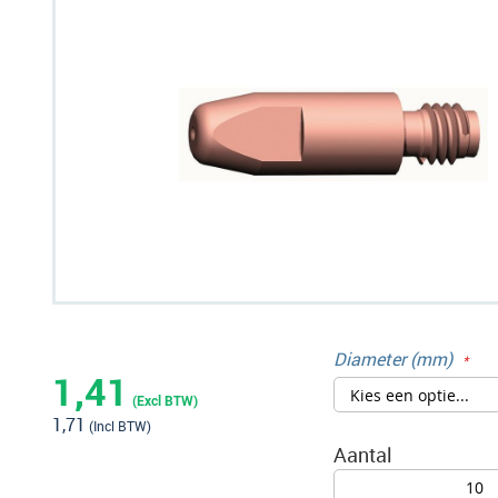
naar
het
einde
van
de
afbeeldingen-
gallerij
Ga
naar
Diameter (mm)
het
1,41
begin
1,71
van
Aantal
de
afbeeldingen-