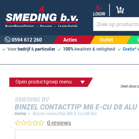
LOGIN
0594 612 260
Acties
Outlet
Voor
bedrijf
&
particulier
100%
kwaliteit & veiligheid
Gratis*
Open productgroep menu
Deel deze
SMEDING BV
BINZEL CONTACTTIP M6 E-CU D8 ALU
Home
Binzel contacttip M6 E-Cu D8 Alu
0 reviews
Ga