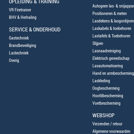
OPLEIDING & TRAINING
Autogeen las- & snijappa
VR Firetrainer
Positioneren & meten
BHV & Herhaling
Lasdekens & lasgordijnen
Laskabels & toebehoren
SERVICE & ONDERHOUD
Lastafels & Toebehoren
Gastechniek
Slijpen
Brandbeveiliging
Lasnaadreiniging
Lastechniek
Elektrisch gereedschap
Overig
Lasautomatisering
Hand en armbescherming
Laskleding
Oogbescherming
Hoofdbescherming
Voetbescherming
WEBSHOP
Verzenden / retour
Algemene voorwaarden