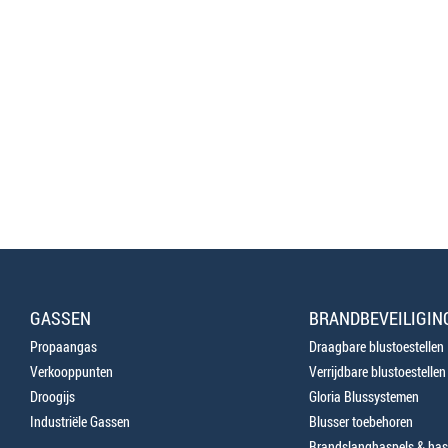
GASSEN
BRANDBEVEILIGIN
Propaangas
Draagbare blustoestellen
Verkooppunten
Verrijdbare blustoestellen
Droogijs
Gloria Blussystemen
Industriële Gassen
Blusser toebehoren
Brandslanghaspels & has