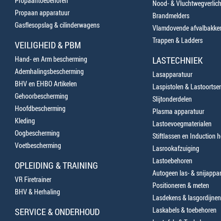
Propaantoebehoren
Nood- & Vluchtwegverlich
Propaan apparatuur
Brandmelders
Gasflesopslag & cilinderwagens
Vlamdovende afvalbakke
Trappen & Ladders
VEILIGHEID & PBM
Hand- en Arm bescherming
LASTECHNIEK
Ademhalingsbescherming
Lasapparatuur
BHV en EHBO Artikelen
Laspistolen & Lastoortse
Gehoorbescherming
Slijtonderdelen
Hoofdbescherming
Plasma apparatuur
Kleding
Lastoevoegmaterialen
Oogbescherming
Stiftlassen en Induction 
Voetbescherming
Lasrookafzuiging
Lastoebehoren
OPLEIDING & TRAINING
Autogeen las- & snijappa
VR Firetrainer
Positioneren & meten
BHV & Herhaling
Lasdekens & lasgordijnen
Laskabels & toebehoren
SERVICE & ONDERHOUD