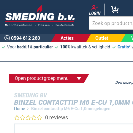
LOGIN
0594 612 260
Acties
Outlet
Voor
bedrijf
&
particulier
100%
kwaliteit & veiligheid
Gratis*
Open productgroep menu
Deel deze
SMEDING BV
BINZEL CONTACTTIP M6 E-CU 1,0MM
Home
Binzel contacttip M6 E-Cu 1,0mm gebogen
0 reviews
Ga