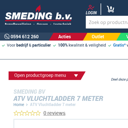
LOGIN
0594 612 260
Acties
Outlet
Voor
bedrijf
&
particulier
100%
kwaliteit & veiligheid
Gratis*
Open productgroep menu
Deel deze
SMEDING BV
ATV VLUCHTLADDER 7 METER
Home
ATV Vluchtladder 7 meter
0 reviews
Ga