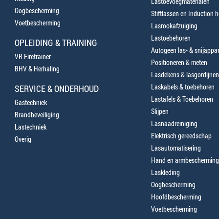
Lastoevoegmaterialen
Oogbescherming
Stiftlassen en Induction 
Voetbescherming
Lasrookafzuiging
Lastoebehoren
OPLEIDING & TRAINING
Autogeen las- & snijappa
VR Firetrainer
Positioneren & meten
BHV & Herhaling
Lasdekens & lasgordijnen
Laskabels & toebehoren
SERVICE & ONDERHOUD
Lastafels & Toebehoren
Gastechniek
Slijpen
Brandbeveiliging
Lasnaadreiniging
Lastechniek
Elektrisch gereedschap
Overig
Lasautomatisering
Hand en armbescherming
Laskleding
Oogbescherming
Hoofdbescherming
Voetbescherming