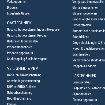
Verkooppunten
Verrijdbare blustoestellen
Droogijs
Gloria Blussystemen
Industriële Gassen
Blusser toebehoren
Brandslanghaspels & has
GASTECHNIEK
Pictogrammen
Gasdistributiesystemen Industriële gassen
Automatische blusinstalla
Gasdistributiesystemen Propaan
Branddekens
Reduceren & onderdelen
Droge blusleidingen & B
Propaantoebehoren
Nood- & Vluchtwegverlich
Propaan apparatuur
Brandmelders
Gasflesopslag & cilinderwagens
Vlamdovende afvalbakke
Trappen & Ladders
VEILIGHEID & PBM
Hand- en Arm bescherming
LASTECHNIEK
Ademhalingsbescherming
Lasapparatuur
BHV en EHBO Artikelen
Laspistolen & Lastoortse
Gehoorbescherming
Slijtonderdelen
Hoofdbescherming
Plasma apparatuur
Kleding