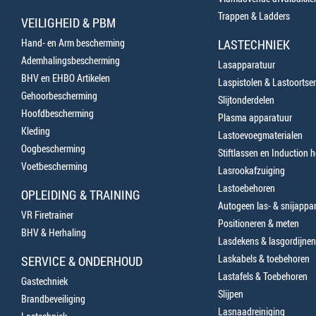
Trappen & Ladders
VEILIGHEID & PBM
Hand- en Arm bescherming
LASTECHNIEK
Ademhalingsbescherming
Lasapparatuur
BHV en EHBO Artikelen
Laspistolen & Lastoortse
Gehoorbescherming
Slijtonderdelen
Hoofdbescherming
Plasma apparatuur
Kleding
Lastoevoegmaterialen
Oogbescherming
Stiftlassen en Induction 
Voetbescherming
Lasrookafzuiging
Lastoebehoren
OPLEIDING & TRAINING
Autogeen las- & snijappa
VR Firetrainer
Positioneren & meten
BHV & Herhaling
Lasdekens & lasgordijnen
Laskabels & toebehoren
SERVICE & ONDERHOUD
Lastafels & Toebehoren
Gastechniek
Slijpen
Brandbeveiliging
Lasnaadreiniging