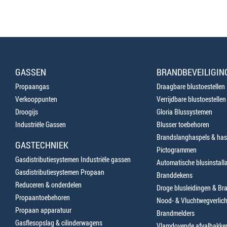
GASSEN
BRANDBEVEILIGIN
Propaangas
Draagbare blustoestellen
Verkooppunten
Verrijdbare blustoestellen
Droogijs
Gloria Blussystemen
Industriële Gassen
Blusser toebehoren
Brandslanghaspels & has
GASTECHNIEK
Pictogrammen
Gasdistributiesystemen Industriële gassen
Automatische blusinstalla
Gasdistributiesystemen Propaan
Branddekens
Reduceren & onderdelen
Droge blusleidingen & B
Propaantoebehoren
Nood- & Vluchtwegverlich
Propaan apparatuur
Brandmelders
Gasflesopslag & cilinderwagens
Vlamdovende afvalbakke