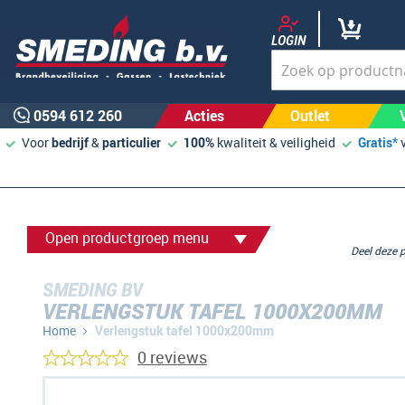
LOGIN
0594 612 260
Acties
Outlet
Voor
bedrijf
&
particulier
100%
kwaliteit & veiligheid
Gratis*
Open productgroep menu
Deel deze
SMEDING BV
VERLENGSTUK TAFEL 1000X200MM
Home
Verlengstuk tafel 1000x200mm
0 reviews
Ga