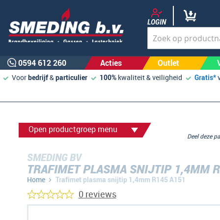
LOGIN
0594 612 260
Acties
Outlet
Voor
bedrijf
&
particulier
100%
kwaliteit & veiligheid
Gratis*
Open productgroep menu
Deel deze 
SMEDING BV
TRAFIMET PLASMA SNIJTIP 1,4MM R
Home
Trafimet plasma snijtip 1,4mm R145 A151
0 reviews
Ga