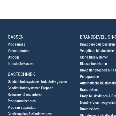
GASSEN
BRANDBEVEILIGIN
Propaangas
Draagbare blustoestellen
Verkooppunten
Verrijdbare blustoestellen
Droogijs
Gloria Blussystemen
Industriële Gassen
Blusser toebehoren
Brandslanghaspels & has
GASTECHNIEK
Pictogrammen
Gasdistributiesystemen Industriële gassen
Automatische blusinstalla
Gasdistributiesystemen Propaan
Branddekens
Reduceren & onderdelen
Droge blusleidingen & B
Propaantoebehoren
Nood- & Vluchtwegverlich
Propaan apparatuur
Brandmelders
Gasflesopslag & cilinderwagens
Vlamdovende afvalbakke