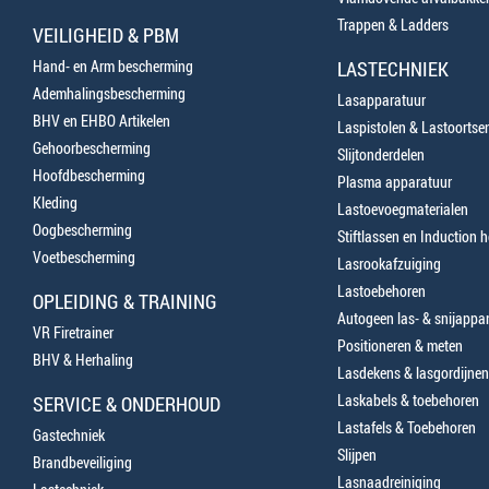
Trappen & Ladders
VEILIGHEID & PBM
Hand- en Arm bescherming
LASTECHNIEK
Ademhalingsbescherming
Lasapparatuur
BHV en EHBO Artikelen
Laspistolen & Lastoortse
Gehoorbescherming
Slijtonderdelen
Hoofdbescherming
Plasma apparatuur
Kleding
Lastoevoegmaterialen
Oogbescherming
Stiftlassen en Induction 
Voetbescherming
Lasrookafzuiging
Lastoebehoren
OPLEIDING & TRAINING
Autogeen las- & snijappa
VR Firetrainer
Positioneren & meten
BHV & Herhaling
Lasdekens & lasgordijnen
Laskabels & toebehoren
SERVICE & ONDERHOUD
Lastafels & Toebehoren
Gastechniek
Slijpen
Brandbeveiliging
Lasnaadreiniging