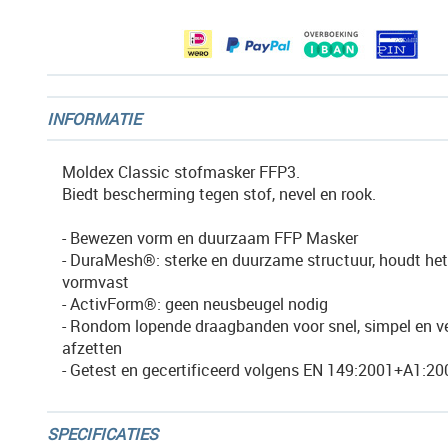
gallerij
INFORMATIE
Moldex Classic stofmasker FFP3.
Biedt bescherming tegen stof, nevel en rook.
- Bewezen vorm en duurzaam FFP Masker
- DuraMesh®: sterke en duurzame structuur, houdt he
vormvast
- ActivForm®: geen neusbeugel nodig
- Rondom lopende draagbanden voor snel, simpel en vei
afzetten
- Getest en gecertificeerd volgens EN 149:2001+A1:20
SPECIFICATIES