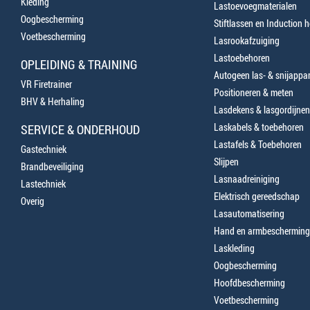
Kleding
Lastoevoegmaterialen
Oogbescherming
Stiftlassen en Induction 
Voetbescherming
Lasrookafzuiging
Lastoebehoren
OPLEIDING & TRAINING
Autogeen las- & snijappa
VR Firetrainer
Positioneren & meten
BHV & Herhaling
Lasdekens & lasgordijnen
Laskabels & toebehoren
SERVICE & ONDERHOUD
Lastafels & Toebehoren
Gastechniek
Slijpen
Brandbeveiliging
Lasnaadreiniging
Lastechniek
Elektrisch gereedschap
Overig
Lasautomatisering
Hand en armbescherming
Laskleding
Oogbescherming
Hoofdbescherming
Voetbescherming