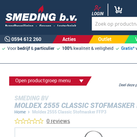
LOGIN
0594 612 260
Acties
Outlet
Voor
bedrijf
&
particulier
100%
kwaliteit & veiligheid
Gratis*
Open productgroep menu
Deel deze
SMEDING BV
MOLDEX 2555 CLASSIC STOFMASKER
Home
Moldex 2555 Classic Stofmasker FFP3
0 reviews
Ga