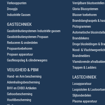
Verkooppunten
Verrijdbare blustoestellen
Droogijs
Gloria Blussystemen
Industriële Gassen
Blusser toebehoren
Brandslanghaspels & has
GASTECHNIEK
Pictogrammen
Gasdistributiesystemen Industriële gassen
Automatische blusinstalla
Gasdistributiesystemen Propaan
Branddekens
Reduceren & onderdelen
Droge blusleidingen & B
Propaantoebehoren
Nood- & Vluchtwegverlich
Propaan apparatuur
Brandmelders
Gasflesopslag & cilinderwagens
Vlamdovende afvalbakke
Trappen & Ladders
VEILIGHEID & PBM
Hand- en Arm bescherming
LASTECHNIEK
Ademhalingsbescherming
Lasapparatuur
BHV en EHBO Artikelen
Laspistolen & Lastoortse
Gehoorbescherming
Slijtonderdelen
Hoofdbescherming
Plasma apparatuur