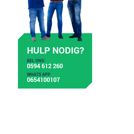
HULP NODIG?
BEL ONS:
0594 612 260
WHATS APP:
0654100107