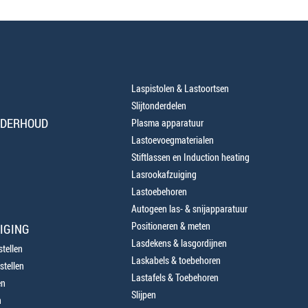
Laspistolen & Lastoortsen
Slijtonderdelen
NDERHOUD
Plasma apparatuur
Lastoevoegmaterialen
Stiftlassen en Induction heating
Lasrookafzuiging
Lastoebehoren
Autogeen las- & snijapparatuur
Positioneren & meten
IGING
Lasdekens & lasgordijnen
tellen
Laskabels & toebehoren
stellen
Lastafels & Toebehoren
en
Slijpen
n