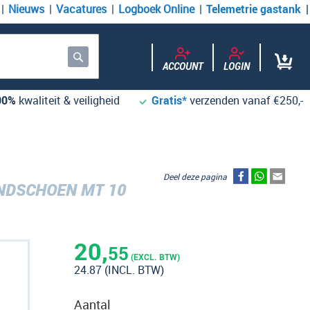
Nieuws
Vacatures
Logboek Online
Telemetrie gastank
ACCOUNT
LOGIN
Zoek
00%
kwaliteit & veiligheid
Gratis*
verzenden vanaf €250,-
Deel deze pagina
NDSCHOEN MT 10
20,
55
(EXCL. BTW)
24.87
(INCL. BTW)
Aantal