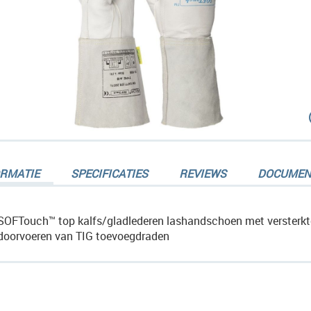
dingen-
ORMATIE
SPECIFICATIES
REVIEWS
DOCUMEN
SOFTouch™ top kalfs/gladlederen lashandschoen met versterkte
doorvoeren van TIG toevoegdraden
dingen-