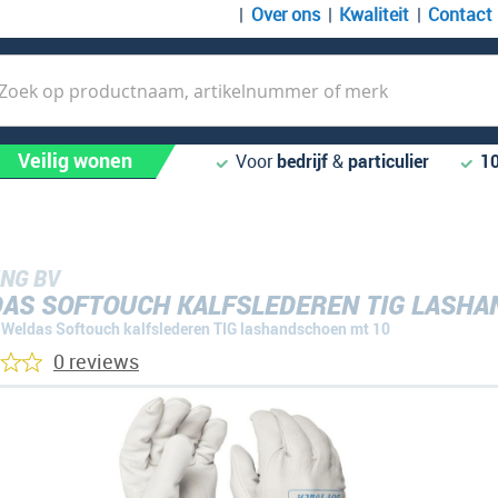
Over ons
Kwaliteit
Contact
k
Veilig wonen
Voor
bedrijf
&
particulier
1
NG BV
AS SOFTOUCH KALFSLEDEREN TIG LASHA
Weldas Softouch kalfslederen TIG lashandschoen mt 10
0 reviews