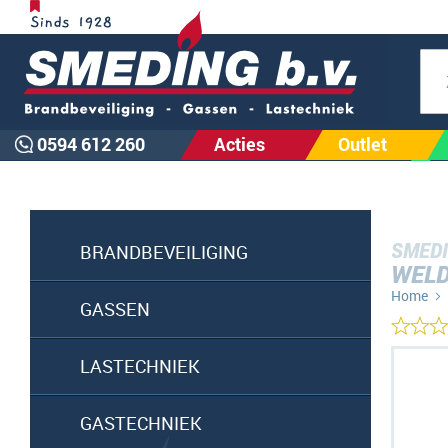
Zoe
0594 612 260
Acties
Outlet
SMEDI
BRANDBEVEILIGING
WELD
Home
GASSEN
Ga
LASTECHNIEK
naar
het
GASTECHNIEK
einde