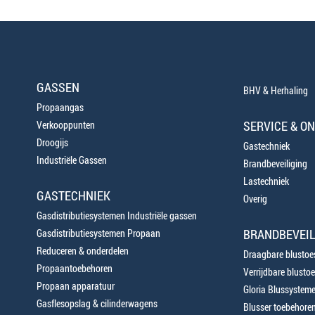
GASSEN
BHV & Herhaling
Propaangas
SERVICE & O
Verkooppunten
Droogijs
Gastechniek
Industriële Gassen
Brandbeveiliging
Lastechniek
GASTECHNIEK
Overig
Gasdistributiesystemen Industriële gassen
BRANDBEVEIL
Gasdistributiesystemen Propaan
Reduceren & onderdelen
Draagbare blustoes
Propaantoebehoren
Verrijdbare blustoe
Propaan apparatuur
Gloria Blussystem
Gasflesopslag & cilinderwagens
Blusser toebehore