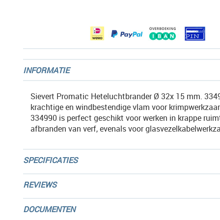
afbeeldingen-
gallerij
INFORMATIE
Sievert Promatic Heteluchtbrander Ø 32x 15 mm. 334
krachtige en windbestendige vlam voor krimpwerkza
334990 is perfect geschikt voor werken in krappe ruim
afbranden van verf, evenals voor glasvezelkabelwerk
SPECIFICATIES
REVIEWS
DOCUMENTEN