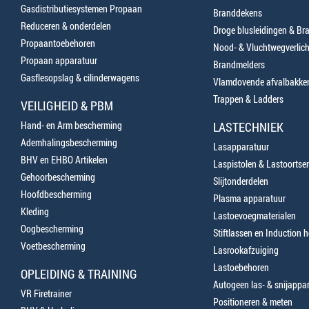
Gasdistributiesystemen Propaan
Branddekens
Reduceren & onderdelen
Droge blusleidingen & B
Propaantoebehoren
Nood- & Vluchtwegverlich
Propaan apparatuur
Brandmelders
Gasflesopslag & cilinderwagens
Vlamdovende afvalbakke
Trappen & Ladders
VEILIGHEID & PBM
Hand- en Arm bescherming
LASTECHNIEK
Ademhalingsbescherming
Lasapparatuur
BHV en EHBO Artikelen
Laspistolen & Lastoortse
Gehoorbescherming
Slijtonderdelen
Hoofdbescherming
Plasma apparatuur
Kleding
Lastoevoegmaterialen
Oogbescherming
Stiftlassen en Induction 
Voetbescherming
Lasrookafzuiging
Lastoebehoren
OPLEIDING & TRAINING
Autogeen las- & snijappa
VR Firetrainer
Positioneren & meten