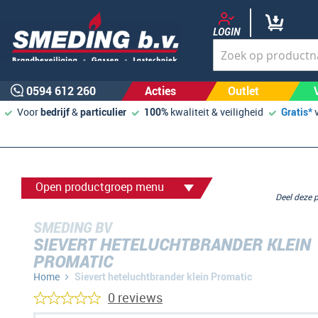
LOGIN
0594 612 260
Acties
Outlet
Voor
bedrijf
&
particulier
100%
kwaliteit & veiligheid
Gratis*
Open productgroep menu
Deel deze
SMEDING BV
SIEVERT HETELUCHTBRANDER KLEIN
PROMATIC
Home
Sievert heteluchtbrander klein Promatic
0 reviews