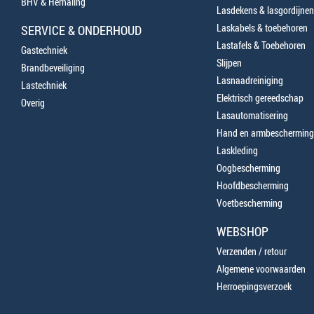
BHV & Herhaling
Lasdekens & lasgordijnen
Laskabels & toebehoren
SERVICE & ONDERHOUD
Lastafels & Toebehoren
Gastechniek
Slijpen
Brandbeveiliging
Lasnaadreiniging
Lastechniek
Elektrisch gereedschap
Overig
Lasautomatisering
Hand en armbescherming
Laskleding
Oogbescherming
Hoofdbescherming
Voetbescherming
WEBSHOP
Verzenden / retour
Algemene voorwaarden
Herroepingsverzoek