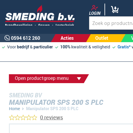
LOGIN
0594 612 260
Acties
Outlet
Voor
bedrijf
&
particulier
100%
kwaliteit & veiligheid
Gratis*
Open productgroep menu
SMEDING BV
MANIPULATOR SPS 200 S PLC
Home
Manipulator SPS 200 S PLC
0 reviews
Ga