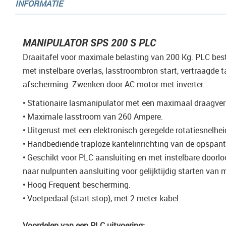
INFORMATIE
gallerij
MANIPULATOR SPS 200 S PLC
Draaitafel voor maximale belasting van 200 Kg. PLC bes
met instelbare overlas, lasstroombron start, vertraagde ta
afscherming. Zwenken door AC motor met inverter.
• Stationaire lasmanipulator met een maximaal draagve
• Maximale lasstroom van 260 Ampere.
• Uitgerust met een elektronisch geregelde rotatiesnelhei
• Handbediende traploze kantelinrichting van de opspant
• Geschikt voor PLC aansluiting en met instelbare doorl
naar nulpunten aansluiting voor gelijktijdig starten van
• Hoog Frequent bescherming.
• Voetpedaal (start-stop), met 2 meter kabel.
Voordelen van een PLC uitvoering: