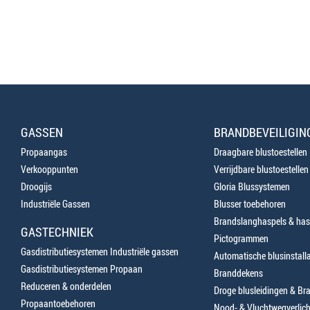
GASSEN
BRANDBEVEILIGIN
Propaangas
Draagbare blustoestellen
Verkooppunten
Verrijdbare blustoestellen
Droogijs
Gloria Blussystemen
Industriële Gassen
Blusser toebehoren
Brandslanghaspels & has
GASTECHNIEK
Pictogrammen
Gasdistributiesystemen Industriële gassen
Automatische blusinstalla
Gasdistributiesystemen Propaan
Branddekens
Reduceren & onderdelen
Droge blusleidingen & B
Propaantoebehoren
Nood- & Vluchtwegverlich