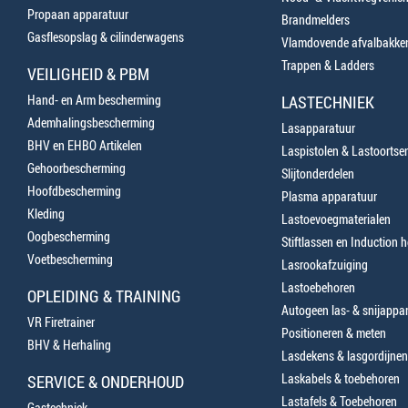
Propaan apparatuur
Brandmelders
Gasflesopslag & cilinderwagens
Vlamdovende afvalbakke
Trappen & Ladders
VEILIGHEID & PBM
Hand- en Arm bescherming
LASTECHNIEK
Ademhalingsbescherming
Lasapparatuur
BHV en EHBO Artikelen
Laspistolen & Lastoortse
Gehoorbescherming
Slijtonderdelen
Hoofdbescherming
Plasma apparatuur
Kleding
Lastoevoegmaterialen
Oogbescherming
Stiftlassen en Induction 
Voetbescherming
Lasrookafzuiging
Lastoebehoren
OPLEIDING & TRAINING
Autogeen las- & snijappa
VR Firetrainer
Positioneren & meten
BHV & Herhaling
Lasdekens & lasgordijnen
Laskabels & toebehoren
SERVICE & ONDERHOUD
Lastafels & Toebehoren
Gastechniek