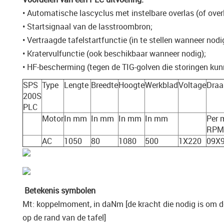
• Automatische lascyclus met instelbare overlas (of over
• Startsignaal van de lasstroombron;
• Vertraagde tafelstartfunctie (in te stellen wanneer nodi
• Kratervulfunctie (ook beschikbaar wanneer nodig);
• HF-bescherming (tegen de TIG-golven die storingen kun
SPS
Type
Lengte
Breedte
Hoogte
Werkblad
Voltage
Draa
200S
PLC
Motor
In mm
In mm
In mm
In mm
Per 
RPM
AC
1050
80
1080
500
1X220
09X9
Betekenis symbolen
Mt: koppelmoment, in daNm [de kracht die nodig is om de
op de rand van de tafel]