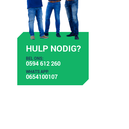
HULP NODIG?
BEL ONS:
0594 612 260
WHATS APP:
0654100107