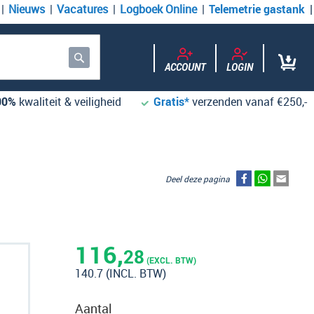
Nieuws
Vacatures
Logboek Online
Telemetrie gastank
ACCOUNT
LOGIN
Zoek
00%
kwaliteit & veiligheid
Gratis*
verzenden vanaf €250,-
Deel deze pagina
116,
28
(EXCL. BTW)
140.7
(INCL. BTW)
Aantal