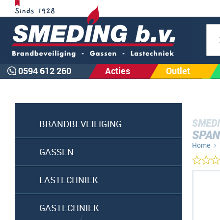
Zoe
0594 612 260
Acties
Outlet
SMEDI
BRANDBEVEILIGING
SPAN
Home
GASSEN
Ga
LASTECHNIEK
naar
het
GASTECHNIEK
einde