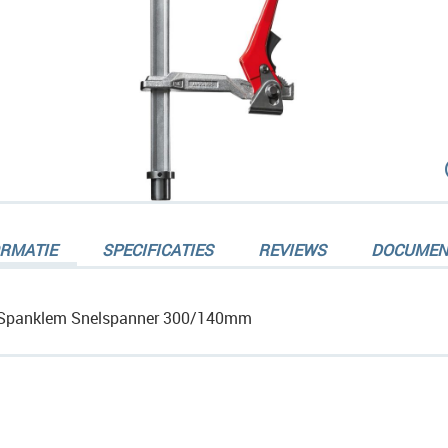
dingen-
ORMATIE
SPECIFICATIES
REVIEWS
DOCUMEN
Spanklem Snelspanner 300/140mm
dingen-