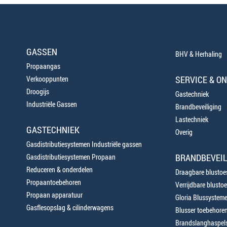
GASSEN
BHV & Herhaling
Propaangas
SERVICE & O
Verkooppunten
Droogijs
Gastechniek
Industriële Gassen
Brandbeveiliging
Lastechniek
GASTECHNIEK
Overig
Gasdistributiesystemen Industriële gassen
BRANDBEVEIL
Gasdistributiesystemen Propaan
Reduceren & onderdelen
Draagbare blustoes
Propaantoebehoren
Verrijdbare blustoe
Propaan apparatuur
Gloria Blussystem
Gasflesopslag & cilinderwagens
Blusser toebehore
Brandslanghaspels