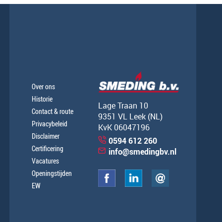
Over ons
Historie
Lage Traan 10
Contact & route
9351 VL Leek (NL)
Privacybeleid
KvK 06047196
Disclaimer
0594 612 260
Certificering
info@smedingbv.nl
Vacatures
Openingstijden
EW