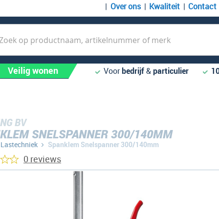
Over ons
Kwaliteit
Contact
k
Veilig wonen
Voor
bedrijf
&
particulier
1
NG BV
KLEM SNELSPANNER 300/140MM
Lastechniek
Spanklem Snelspanner 300/140mm
0 reviews