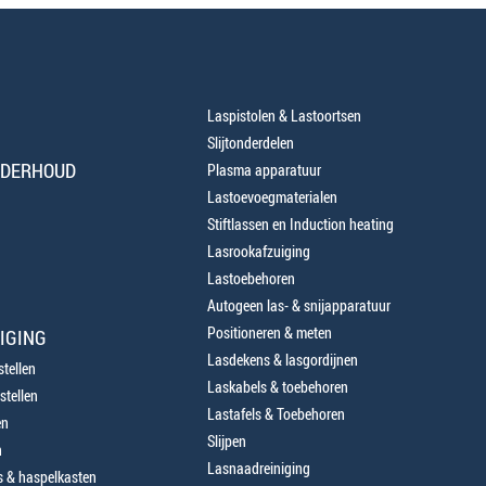
Laspistolen & Lastoortsen
Slijtonderdelen
NDERHOUD
Plasma apparatuur
Lastoevoegmaterialen
Stiftlassen en Induction heating
Lasrookafzuiging
Lastoebehoren
Autogeen las- & snijapparatuur
Positioneren & meten
IGING
Lasdekens & lasgordijnen
tellen
Laskabels & toebehoren
stellen
Lastafels & Toebehoren
en
Slijpen
n
Lasnaadreiniging
 & haspelkasten