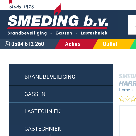
Zoe
0594 612 260
Acties
Outlet
SMEDI
BRANDBEVEILIGING
HARR
Home
GASSEN
Ga
LASTECHNIEK
naar
het
GASTECHNIEK
einde