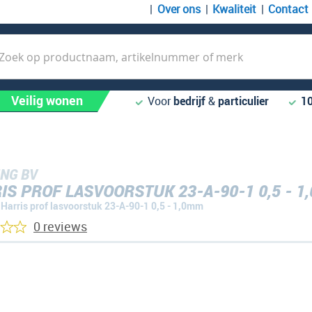
Over ons
Kwaliteit
Contact
k
Veilig wonen
Voor
bedrijf
&
particulier
1
NG BV
IS PROF LASVOORSTUK 23-A-90-1 0,5 - 1
Harris prof lasvoorstuk 23-A-90-1 0,5 - 1,0mm
0 reviews