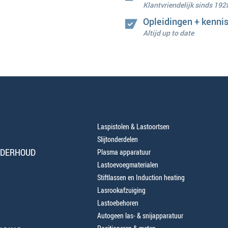
Klantvriendelijk sinds 192
Opleidingen + kenni
Altijd up to date
Laspistolen & Lastoortsen
Slijtonderdelen
NDERHOUD
Plasma apparatuur
Lastoevoegmaterialen
Stiftlassen en Induction heating
Lasrookafzuiging
Lastoebehoren
Autogeen las- & snijapparatuur