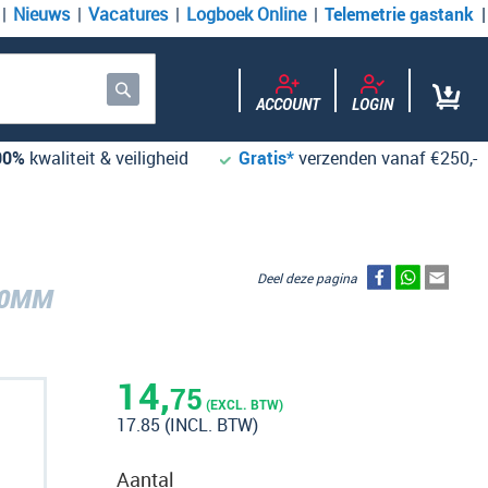
Nieuws
Vacatures
Logboek Online
Telemetrie gastank
ACCOUNT
LOGIN
Zoek
00%
kwaliteit & veiligheid
Gratis*
verzenden vanaf €250,-
Deel deze pagina
,0MM
14,
75
(EXCL. BTW)
17.85
(INCL. BTW)
Aantal