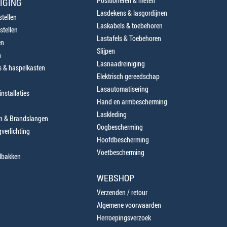
Positioneren & meten
IGING
Lasdekens & lasgordijnen
tellen
Laskabels & toebehoren
stellen
Lastafels & Toebehoren
en
Slijpen
n
Lasnaadreiniging
 & haspelkasten
Elektrisch gereedschap
Lasautomatisering
nstallaties
Hand en armbescherming
Laskleding
en & Brandslangen
Oogbescherming
verlichting
Hoofdbescherming
Voetbescherming
lbakken
WEBSHOP
Verzenden / retour
Algemene voorwaarden
Herroepingsverzoek