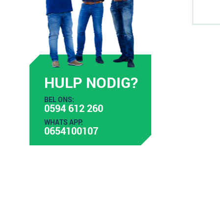
HULP NODIG?
BEL ONS:
0594 612 260
WHATS APP:
0654100107