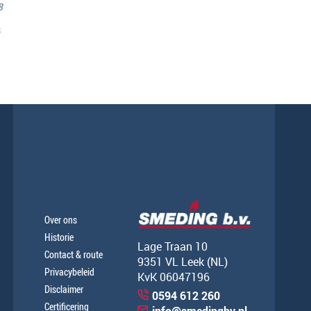
8
s
Over ons
Historie
Lage Traan 10
Contact & route
9351 VL Leek (NL)
Privacybeleid
KvK 06047196
Disclaimer
0594 612 260
Certificering