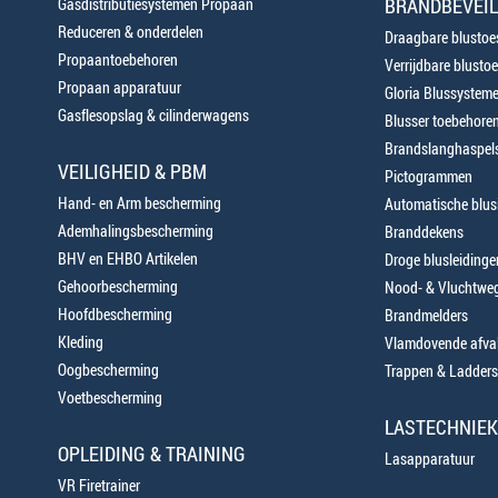
BRANDBEVEIL
Gasdistributiesystemen Propaan
Reduceren & onderdelen
Draagbare blustoes
Propaantoebehoren
Verrijdbare blustoe
Propaan apparatuur
Gloria Blussystem
Gasflesopslag & cilinderwagens
Blusser toebehore
Brandslanghaspels
VEILIGHEID & PBM
Pictogrammen
Hand- en Arm bescherming
Automatische blusi
Ademhalingsbescherming
Branddekens
BHV en EHBO Artikelen
Droge blusleiding
Gehoorbescherming
Nood- & Vluchtweg
Hoofdbescherming
Brandmelders
Kleding
Vlamdovende afva
Oogbescherming
Trappen & Ladders
Voetbescherming
LASTECHNIEK
OPLEIDING & TRAINING
Lasapparatuur
VR Firetrainer