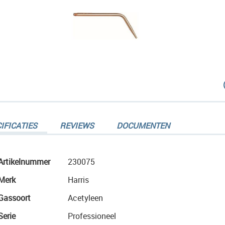
dingen-
IFICATIES
REVIEWS
DOCUMENTEN
Meer
Artikelnummer
230075
informatie
Merk
Harris
dingen-
Gassoort
Acetyleen
Serie
Professioneel