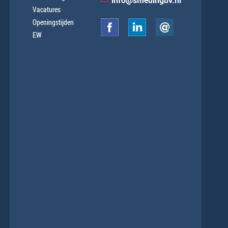
info@smedingbv.nl
Vacatures
Openingstijden
EW