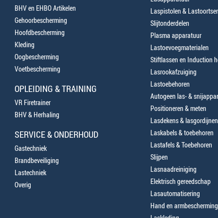
BHV en EHBO Artikelen
Laspistolen & Lastoortse
Gehoorbescherming
Slijtonderdelen
Hoofdbescherming
Plasma apparatuur
Kleding
Lastoevoegmaterialen
Oogbescherming
Stiftlassen en Induction 
Voetbescherming
Lasrookafzuiging
Lastoebehoren
OPLEIDING & TRAINING
Autogeen las- & snijappa
VR Firetrainer
Positioneren & meten
BHV & Herhaling
Lasdekens & lasgordijnen
Laskabels & toebehoren
SERVICE & ONDERHOUD
Lastafels & Toebehoren
Gastechniek
Slijpen
Brandbeveiliging
Lasnaadreiniging
Lastechniek
Elektrisch gereedschap
Overig
Lasautomatisering
Hand en armbescherming
Laskleding