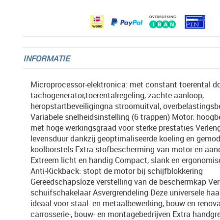
gallerij
INFORMATIE
Microprocessor-elektronica: met constant toerental d
tachogenerator,toerentalregeling, zachte aanloop,
heropstartbeveiligingna stroomuitval, overbelastingsbe
Variabele snelheidsinstelling (6 trappen) Motor: hoogb
met hoge werkingsgraad voor sterke prestaties Verlen
levensduur dankzij geoptimaliseerde koeling en gemod
koolborstels Extra stofbescherming van motor en aand
Extreem licht en handig Compact, slank en ergonomi
Anti-Kickback: stopt de motor bij schijfblokkering
Gereedschapsloze verstelling van de beschermkap Ver
schuifschakelaar Asvergrendeling Deze universele haaks
ideaal voor staal- en metaalbewerking, bouw en renova
carrosserie-, bouw- en montagebedrijven Extra handgr