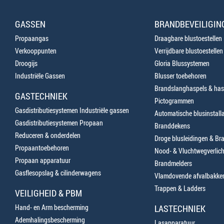
GASSEN
BRANDBEVEILIGIN
Propaangas
Draagbare blustoestellen
Verkooppunten
Verrijdbare blustoestellen
Droogijs
Gloria Blussystemen
Industriële Gassen
Blusser toebehoren
Brandslanghaspels & has
GASTECHNIEK
Pictogrammen
Gasdistributiesystemen Industriële gassen
Automatische blusinstalla
Gasdistributiesystemen Propaan
Branddekens
Reduceren & onderdelen
Droge blusleidingen & B
Propaantoebehoren
Nood- & Vluchtwegverlich
Propaan apparatuur
Brandmelders
Gasflesopslag & cilinderwagens
Vlamdovende afvalbakke
Trappen & Ladders
VEILIGHEID & PBM
Hand- en Arm bescherming
LASTECHNIEK
Ademhalingsbescherming
Lasapparatuur