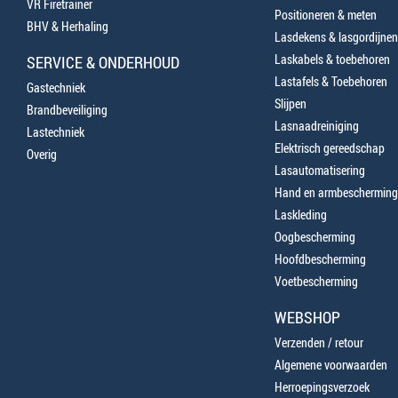
VR Firetrainer
Positioneren & meten
BHV & Herhaling
Lasdekens & lasgordijnen
Laskabels & toebehoren
SERVICE & ONDERHOUD
Lastafels & Toebehoren
Gastechniek
Slijpen
Brandbeveiliging
Lasnaadreiniging
Lastechniek
Elektrisch gereedschap
Overig
Lasautomatisering
Hand en armbescherming
Laskleding
Oogbescherming
Hoofdbescherming
Voetbescherming
WEBSHOP
Verzenden / retour
Algemene voorwaarden
Herroepingsverzoek