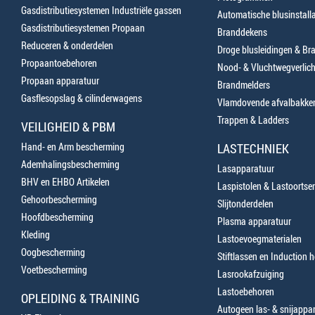
Gasdistributiesystemen Industriële gassen
Automatische blusinstalla
Gasdistributiesystemen Propaan
Branddekens
Reduceren & onderdelen
Droge blusleidingen & B
Propaantoebehoren
Nood- & Vluchtwegverlich
Propaan apparatuur
Brandmelders
Gasflesopslag & cilinderwagens
Vlamdovende afvalbakke
Trappen & Ladders
VEILIGHEID & PBM
Hand- en Arm bescherming
LASTECHNIEK
Ademhalingsbescherming
Lasapparatuur
BHV en EHBO Artikelen
Laspistolen & Lastoortse
Gehoorbescherming
Slijtonderdelen
Hoofdbescherming
Plasma apparatuur
Kleding
Lastoevoegmaterialen
Oogbescherming
Stiftlassen en Induction 
Voetbescherming
Lasrookafzuiging
Lastoebehoren
OPLEIDING & TRAINING
Autogeen las- & snijappa