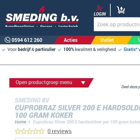
LOGIN
0594 612 260
Acties
Outlet
Voor
bedrijf
&
particulier
100%
kwaliteit & veiligheid
Gratis*
Open productgroep menu
Deel deze
SMEDING BV
CUPROBRAZ SILVER 200 E HARDSOLD
100 GRAM KOKER
Home
Cuprobraz Silver 200 E hardsoldeer per 100 gram koke
0 reviews