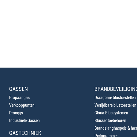
GASSEN
BRANDBEVEILIGIN
Propaangas
Draagbare blustoestellen
Verkooppunten
Verrijdbare blustoestellen
Droogijs
Gloria Blussystemen
Industriële Gassen
Blusser toebehoren
Brandslanghaspels & has
GASTECHNIEK
Pictogrammen