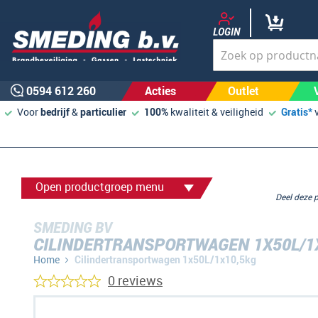
LOGIN
0594 612 260
Acties
Outlet
Voor
bedrijf
&
particulier
100%
kwaliteit & veiligheid
Gratis*
Open productgroep menu
Deel deze
SMEDING BV
CILINDERTRANSPORTWAGEN 1X50L/1
Home
Cilindertransportwagen 1x50L/1x10,5kg
0 reviews
Ga