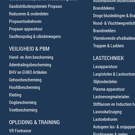
Automatische blusinstalla
Gasdistributiesystemen Propaan
Branddekens
Reduceren & onderdelen
Droge blusleidingen & B
Propaantoebehoren
Nood- & Vluchtwegverlich
Propaan apparatuur
Brandmelders
Gasflesopslag & cilinderwagens
Vlamdovende afvalbakke
Trappen & Ladders
VEILIGHEID & PBM
Hand- en Arm bescherming
LASTECHNIEK
Ademhalingsbescherming
Lasapparatuur
BHV en EHBO Artikelen
Laspistolen & Lastoortse
Gehoorbescherming
Slijtonderdelen
Hoofdbescherming
Plasma apparatuur
Kleding
Lastoevoegmaterialen
Oogbescherming
Stiftlassen en Induction 
Voetbescherming
Lasrookafzuiging
Lastoebehoren
OPLEIDING & TRAINING
Autogeen las- & snijappa
VR Firetrainer
Positioneren & meten