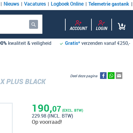
Nieuws
Vacatures
Logboek Online
Telemetrie gastank
ACCOUNT
LOGIN
Zoek
00%
kwaliteit & veiligheid
Gratis*
verzenden vanaf €250,-
Deel deze pagina
LX PLUS BLACK
190,
07
(EXCL. BTW)
229.98
(INCL. BTW)
Op voorraad!