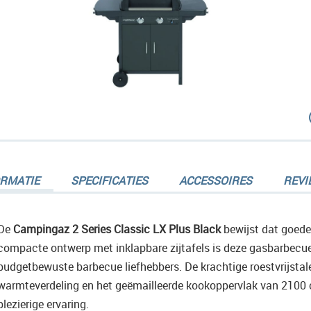
dingen-
ORMATIE
SPECIFICATIES
ACCESSOIRES
REVI
De
Campingaz 2 Series Classic LX Plus Black
bewijst dat goede 
compacte ontwerp met inklapbare zijtafels is deze gasbarbecue
dingen-
budgetbewuste barbecue liefhebbers. De krachtige roestvrijstal
warmteverdeling en het geëmailleerde kookoppervlak van 2100 
plezierige ervaring.