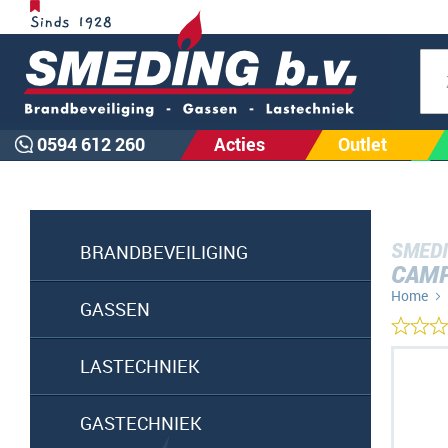
Zoe
0594 612 260
Acties
Outlet
SMEDI
BRANDBEVEILIGING
CAMP
Home
GASSEN
Ga
LASTECHNIEK
naar
het
GASTECHNIEK
einde