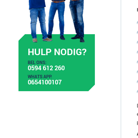
HULP NODIG?
BEL ONS:
0594 612 260
WHATS APP:
0654100107