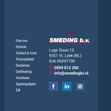
Over ons
Historie
Lage Traan 10
Contact & route
9351 VL Leek (NL)
Privacybeleid
KvK 06047196
Disclaimer
0594 612 260
Certificering
info@smedingbv.nl
Vacatures
Openingstijden
EW