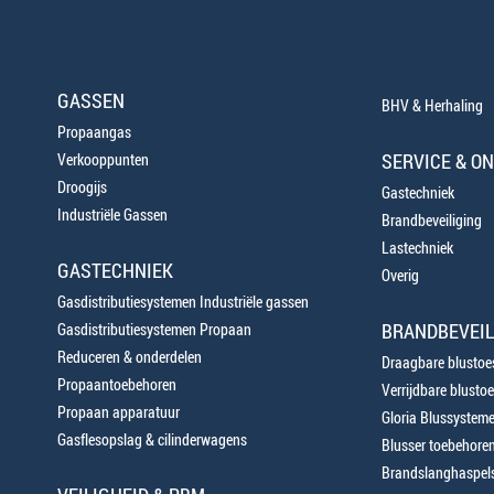
GASSEN
BHV & Herhaling
Propaangas
SERVICE & O
Verkooppunten
Droogijs
Gastechniek
Industriële Gassen
Brandbeveiliging
Lastechniek
GASTECHNIEK
Overig
Gasdistributiesystemen Industriële gassen
BRANDBEVEIL
Gasdistributiesystemen Propaan
Reduceren & onderdelen
Draagbare blustoes
Propaantoebehoren
Verrijdbare blustoe
Propaan apparatuur
Gloria Blussystem
Gasflesopslag & cilinderwagens
Blusser toebehore
Brandslanghaspels