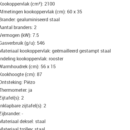
Kookoppervlak (cm²): 2100
Afmetingen kookoppervlak (cm): 60 x 35
Brander: gealuminiseerd staal
Aantal branders: 2
Vermogen (kW): 7.5
Gasverbruik (g/u): 546
Materiaal kookoppervlak: geëmailleerd gestampt staal
Indeling kookoppervlak: rooster
Warmhoudrek (cm): 56 x 15
Kookhoogte (cm): 87
Ontsteking: Piëzo
Thermometer: ja
Zijtafel(s): 2
Inklapbare zijtafel(s): 2
Zijbrander: -
Materiaal deksel: staal
Materiaal trolley: staal