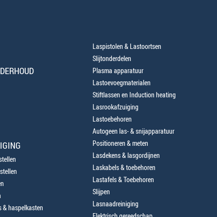
Laspistolen & Lastoortsen
Slijtonderdelen
NDERHOUD
Plasma apparatuur
Lastoevoegmaterialen
Stiftlassen en Induction heating
Lasrookafzuiging
Lastoebehoren
Autogeen las- & snijapparatuur
Positioneren & meten
IGING
Lasdekens & lasgordijnen
tellen
Laskabels & toebehoren
stellen
Lastafels & Toebehoren
en
Slijpen
n
Lasnaadreiniging
 & haspelkasten
Elektrisch gereedschap