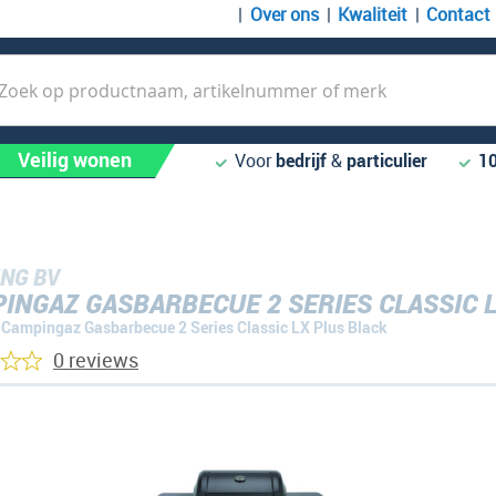
Over ons
Kwaliteit
Contact
k
Veilig wonen
Voor
bedrijf
&
particulier
1
NG BV
INGAZ GASBARBECUE 2 SERIES CLASSIC 
Campingaz Gasbarbecue 2 Series Classic LX Plus Black
0 reviews