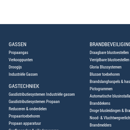
GASSEN
BRANDBEVEILIGIN
Propaangas
Draagbare blustoestellen
Verkooppunten
Verrijdbare blustoestellen
Droogijs
Gloria Blussystemen
Industriële Gassen
Blusser toebehoren
Brandslanghaspels & has
GASTECHNIEK
Pictogrammen
Gasdistributiesystemen Industriële gassen
Automatische blusinstalla
Gasdistributiesystemen Propaan
Branddekens
Reduceren & onderdelen
Droge blusleidingen & B
Propaantoebehoren
Nood- & Vluchtwegverlich
Propaan apparatuur
Brandmelders