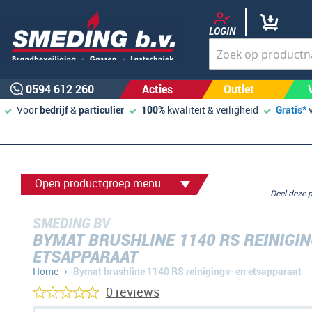
LOGIN
0594 612 260
Acties
Outlet
Voor
bedrijf
&
particulier
100%
kwaliteit & veiligheid
Gratis*
Open productgroep menu
Deel deze
SMEDING BV
BYMAT BRUSHLINE 1140 RS REINIGIN
ETSAPPARAAT
Home
Bymat brushline 1140 RS reinigings- en etsapparaat
0 reviews