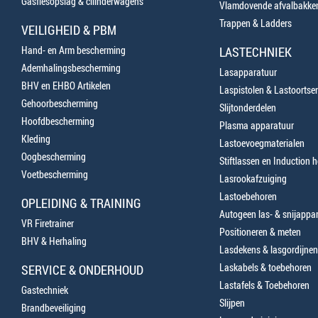
Gasflesopslag & cilinderwagens
Vlamdovende afvalbakke
Trappen & Ladders
VEILIGHEID & PBM
Hand- en Arm bescherming
LASTECHNIEK
Ademhalingsbescherming
Lasapparatuur
BHV en EHBO Artikelen
Laspistolen & Lastoortse
Gehoorbescherming
Slijtonderdelen
Hoofdbescherming
Plasma apparatuur
Kleding
Lastoevoegmaterialen
Oogbescherming
Stiftlassen en Induction 
Voetbescherming
Lasrookafzuiging
Lastoebehoren
OPLEIDING & TRAINING
Autogeen las- & snijappa
VR Firetrainer
Positioneren & meten
BHV & Herhaling
Lasdekens & lasgordijnen
Laskabels & toebehoren
SERVICE & ONDERHOUD
Lastafels & Toebehoren
Gastechniek
Slijpen
Brandbeveiliging