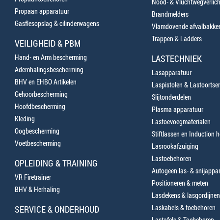
Nood- & Vluchtwegverlich
Propaan apparatuur
Brandmelders
Gasflesopslag & cilinderwagens
Vlamdovende afvalbakke
Trappen & Ladders
VEILIGHEID & PBM
Hand- en Arm bescherming
LASTECHNIEK
Ademhalingsbescherming
Lasapparatuur
BHV en EHBO Artikelen
Laspistolen & Lastoortse
Gehoorbescherming
Slijtonderdelen
Hoofdbescherming
Plasma apparatuur
Kleding
Lastoevoegmaterialen
Oogbescherming
Stiftlassen en Induction 
Voetbescherming
Lasrookafzuiging
Lastoebehoren
OPLEIDING & TRAINING
Autogeen las- & snijappa
VR Firetrainer
Positioneren & meten
BHV & Herhaling
Lasdekens & lasgordijnen
Laskabels & toebehoren
SERVICE & ONDERHOUD
Lastafels & Toebehoren