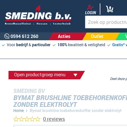
LOGIN
0594 612 260
Acties
Outlet
Voor
bedrijf
&
particulier
100%
kwaliteit & veiligheid
Gratis*
Open productgroep menu
Deel deze
SMEDING BV
BYMAT BRUSHLINE TOEBEHORENKOF
ZONDER ELEKTROLYT
Home
Bymat brushline toebehorenkoffer zonder elektrolyt
0 reviews