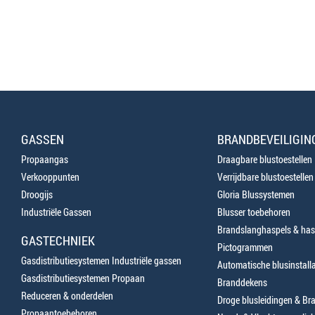
GASSEN
BRANDBEVEILIGIN
Propaangas
Draagbare blustoestellen
Verkooppunten
Verrijdbare blustoestellen
Droogijs
Gloria Blussystemen
Industriële Gassen
Blusser toebehoren
Brandslanghaspels & has
GASTECHNIEK
Pictogrammen
Gasdistributiesystemen Industriële gassen
Automatische blusinstalla
Gasdistributiesystemen Propaan
Branddekens
Reduceren & onderdelen
Droge blusleidingen & B
Propaantoebehoren