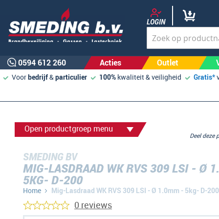
LOGIN
0594 612 260
Acties
Outlet
Voor
bedrijf
&
particulier
100%
kwaliteit & veiligheid
Gratis*
Open productgroep menu
Deel deze
SMEDING BV
MIG-LASDRAAD WK RVS 309 LSI - Ø 1
5KG- D-200
Home
Mig-Lasdraad WK RVS 309 LSI - Ø 1.0mm - 5kg- D-200
0 reviews