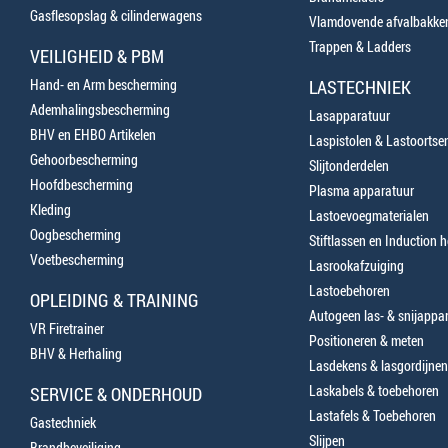
Gasflesopslag & cilinderwagens
Vlamdovende afvalbakke
Trappen & Ladders
VEILIGHEID & PBM
Hand- en Arm bescherming
LASTECHNIEK
Ademhalingsbescherming
Lasapparatuur
BHV en EHBO Artikelen
Laspistolen & Lastoortse
Gehoorbescherming
Slijtonderdelen
Hoofdbescherming
Plasma apparatuur
Kleding
Lastoevoegmaterialen
Oogbescherming
Stiftlassen en Induction 
Voetbescherming
Lasrookafzuiging
Lastoebehoren
OPLEIDING & TRAINING
Autogeen las- & snijappa
VR Firetrainer
Positioneren & meten
BHV & Herhaling
Lasdekens & lasgordijnen
Laskabels & toebehoren
SERVICE & ONDERHOUD
Lastafels & Toebehoren
Gastechniek
Slijpen
Brandbeveiliging