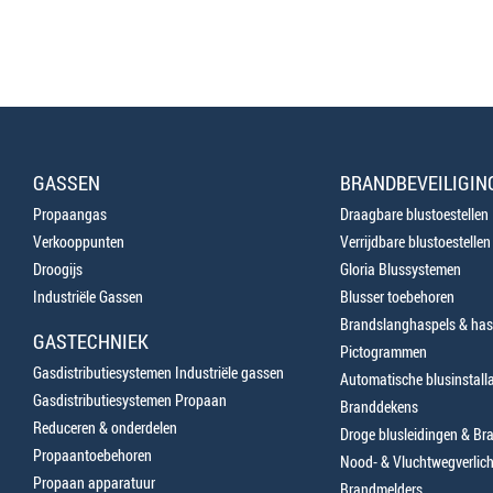
GASSEN
BRANDBEVEILIGIN
Propaangas
Draagbare blustoestellen
Verkooppunten
Verrijdbare blustoestellen
Droogijs
Gloria Blussystemen
Industriële Gassen
Blusser toebehoren
Brandslanghaspels & has
GASTECHNIEK
Pictogrammen
Gasdistributiesystemen Industriële gassen
Automatische blusinstalla
Gasdistributiesystemen Propaan
Branddekens
Reduceren & onderdelen
Droge blusleidingen & B
Propaantoebehoren
Nood- & Vluchtwegverlich
Propaan apparatuur
Brandmelders