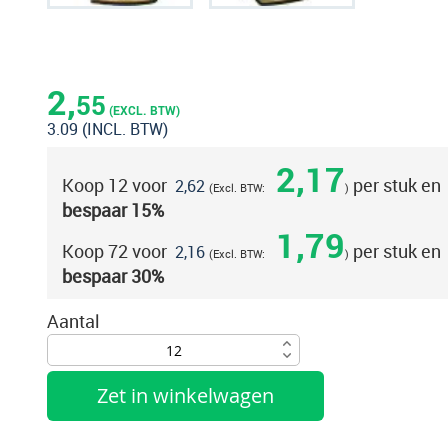
Ga
naar
het
2,
55
begin
(EXCL. BTW)
3.09
(INCL. BTW)
van
de
2,17
Koop 12 voor
per stuk en
afbeeldingen-
2,62
bespaar
15
%
gallerij
1,79
Koop 72 voor
per stuk en
2,16
bespaar
30
%
Aantal
Zet in winkelwagen