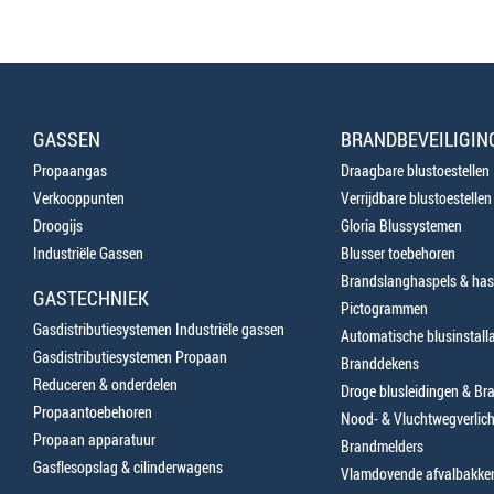
GASSEN
BRANDBEVEILIGIN
Propaangas
Draagbare blustoestellen
Verkooppunten
Verrijdbare blustoestellen
Droogijs
Gloria Blussystemen
Industriële Gassen
Blusser toebehoren
Brandslanghaspels & has
GASTECHNIEK
Pictogrammen
Gasdistributiesystemen Industriële gassen
Automatische blusinstalla
Gasdistributiesystemen Propaan
Branddekens
Reduceren & onderdelen
Droge blusleidingen & B
Propaantoebehoren
Nood- & Vluchtwegverlich
Propaan apparatuur
Brandmelders
Gasflesopslag & cilinderwagens
Vlamdovende afvalbakke