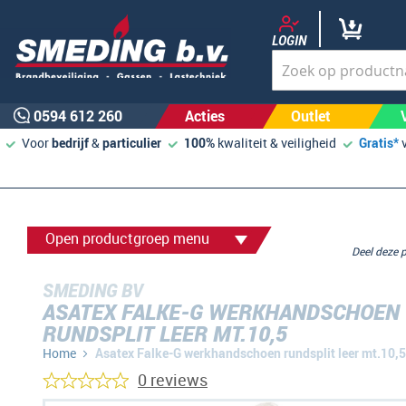
LOGIN
0594 612 260
Acties
Outlet
Voor
bedrijf
&
particulier
100%
kwaliteit & veiligheid
Gratis*
Open productgroep menu
Deel deze
SMEDING BV
ASATEX FALKE-G WERKHANDSCHOEN
RUNDSPLIT LEER MT.10,5
Home
Asatex Falke-G werkhandschoen rundsplit leer mt.10,5
0 reviews