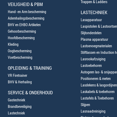
Trappen & Ladders
VEILIGHEID & PBM
Hand- en Arm bescherming
LASTECHNIEK
Ademhalingsbescherming
Lasapparatuur
BHV en EHBO Artikelen
Laspistolen & Lastoortse
Gehoorbescherming
Slijtonderdelen
Hoofdbescherming
Plasma apparatuur
Kleding
Lastoevoegmaterialen
Oogbescherming
Stiftlassen en Induction 
Voetbescherming
Lasrookafzuiging
Lastoebehoren
OPLEIDING & TRAINING
Autogeen las- & snijappa
VR Firetrainer
Positioneren & meten
BHV & Herhaling
Lasdekens & lasgordijnen
Laskabels & toebehoren
SERVICE & ONDERHOUD
Lastafels & Toebehoren
Gastechniek
Slijpen
Brandbeveiliging
Lasnaadreiniging
Lastechniek