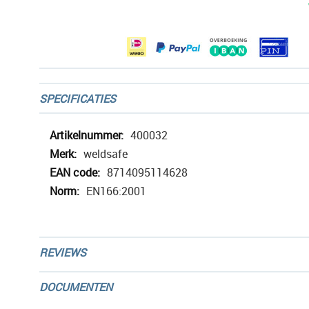
afbeeldingen-
gallerij
SPECIFICATIES
Meer
400032
informatie
weldsafe
8714095114628
EN166:2001
REVIEWS
DOCUMENTEN