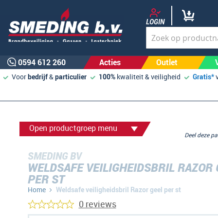
LOGIN
0594 612 260
Acties
Outlet
Voor
bedrijf
&
particulier
100%
kwaliteit & veiligheid
Gratis*
Open productgroep menu
Deel deze p
SMEDING BV
WELDSAFE VEILIGHEIDSBRIL RAZOR 
PER ST
Home
Weldsafe veiligheidsbril Razor geel per st
0 reviews