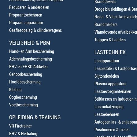
Branddekens
Reduceren & onderdelen
Droge blusleidingen & B
Propaantoebehoren
Nood- & Vluchtwegverlich
Propaan apparatuur
Brandmelders
Gasflesopslag & cilinderwagens
Vlamdovende afvalbakke
Trappen & Ladders
VEILIGHEID & PBM
Hand- en Arm bescherming
LASTECHNIEK
Ademhalingsbescherming
Lasapparatuur
BHV en EHBO Artikelen
Laspistolen & Lastoortse
Gehoorbescherming
Slijtonderdelen
Hoofdbescherming
Plasma apparatuur
Kleding
Lastoevoegmaterialen
Oogbescherming
Stiftlassen en Induction 
Voetbescherming
Lasrookafzuiging
Lastoebehoren
OPLEIDING & TRAINING
Autogeen las- & snijappa
VR Firetrainer
Positioneren & meten
BHV & Herhaling