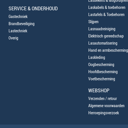
Lasdekens & lasgordijnen
Laskabels & toebehoren
SERVICE & ONDERHOUD
Lastafels & Toebehoren
Gastechniek
Slijpen
Brandbeveiliging
Lasnaadreiniging
Lastechniek
Elektrisch gereedschap
Overig
Lasautomatisering
Hand en armbescherming
Laskleding
Oogbescherming
Hoofdbescherming
Voetbescherming
WEBSHOP
Verzenden / retour
Algemene voorwaarden
Herroepingsverzoek