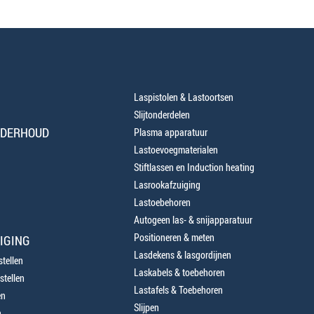
Laspistolen & Lastoortsen
Slijtonderdelen
NDERHOUD
Plasma apparatuur
Lastoevoegmaterialen
Stiftlassen en Induction heating
Lasrookafzuiging
Lastoebehoren
Autogeen las- & snijapparatuur
Positioneren & meten
IGING
Lasdekens & lasgordijnen
tellen
Laskabels & toebehoren
stellen
Lastafels & Toebehoren
en
Slijpen
n