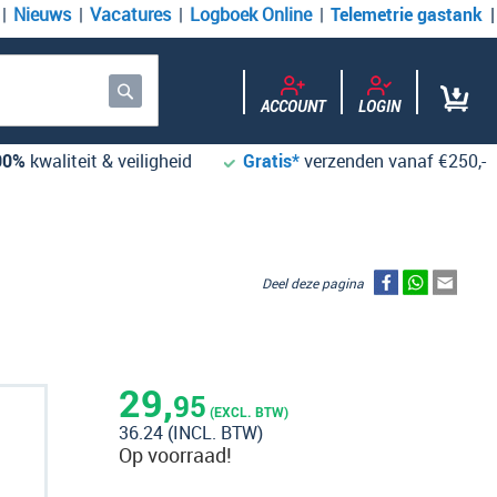
Nieuws
Vacatures
Logboek Online
Telemetrie gastank
ACCOUNT
LOGIN
Zoek
00%
kwaliteit & veiligheid
Gratis*
verzenden vanaf €250,-
Deel deze pagina
29,
95
(EXCL. BTW)
36.24
(INCL. BTW)
Op voorraad!