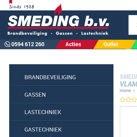
Zoe
0594 612 260
Acties
Outlet
SMEDI
BRANDBEVEILIGING
VLAM
Home
GASSEN
Ga
LASTECHNIEK
naar
het
GASTECHNIEK
einde