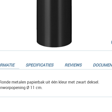
dingen-
ORMATIE
SPECIFICATIES
REVIEWS
DOCUMEN
Ronde metalen papierbak uit één kleur met zwart deksel.
Inworpopening Ø 11 cm.
dingen-