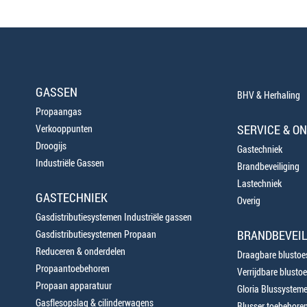
GASSEN
BHV & Herhaling
Propaangas
SERVICE & O
Verkooppunten
Droogijs
Gastechniek
Industriële Gassen
Brandbeveiliging
Lastechniek
GASTECHNIEK
Overig
Gasdistributiesystemen Industriële gassen
BRANDBEVEIL
Gasdistributiesystemen Propaan
Reduceren & onderdelen
Draagbare blustoes
Propaantoebehoren
Verrijdbare blustoe
Propaan apparatuur
Gloria Blussystem
Gasflesopslag & cilinderwagens
Blusser toebehore