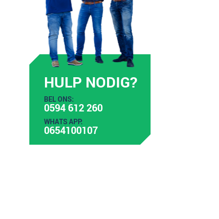
HULP NODIG?
BEL ONS:
0594 612 260
WHATS APP:
0654100107