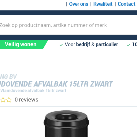
Over ons
Kwaliteit
Contact
k
Veilig wonen
Voor
bedrijf
&
particulier
1
NG BV
DOVENDE AFVALBAK 15LTR ZWART
Vlamdovende afvalbak 15ltr zwart
0 reviews