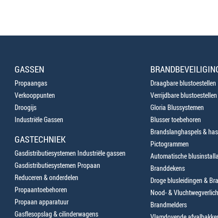
GASSEN
BRANDBEVEILIGIN
Propaangas
Draagbare blustoestellen
Verkooppunten
Verrijdbare blustoestellen
Droogijs
Gloria Blussystemen
Industriële Gassen
Blusser toebehoren
Brandslanghaspels & has
GASTECHNIEK
Pictogrammen
Gasdistributiesystemen Industriële gassen
Automatische blusinstalla
Gasdistributiesystemen Propaan
Branddekens
Reduceren & onderdelen
Droge blusleidingen & B
Propaantoebehoren
Nood- & Vluchtwegverlich
Propaan apparatuur
Brandmelders
Gasflesopslag & cilinderwagens
Vlamdovende afvalbakke