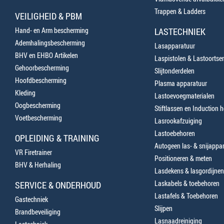
Trappen & Ladders
VEILIGHEID & PBM
Hand- en Arm bescherming
LASTECHNIEK
Ademhalingsbescherming
Lasapparatuur
BHV en EHBO Artikelen
Laspistolen & Lastoortse
Gehoorbescherming
Slijtonderdelen
Hoofdbescherming
Plasma apparatuur
Kleding
Lastoevoegmaterialen
Oogbescherming
Stiftlassen en Induction 
Voetbescherming
Lasrookafzuiging
Lastoebehoren
OPLEIDING & TRAINING
Autogeen las- & snijappa
VR Firetrainer
Positioneren & meten
BHV & Herhaling
Lasdekens & lasgordijnen
Laskabels & toebehoren
SERVICE & ONDERHOUD
Lastafels & Toebehoren
Gastechniek
Slijpen
Brandbeveiliging
Lasnaadreiniging