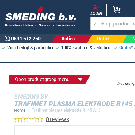
LOGIN
0594 612 260
Acties
Outlet
Voor
bedrijf
&
particulier
100%
kwaliteit & veiligheid
Gratis*
Open productgroep menu
Deel deze
SMEDING BV
TRAFIMET PLASMA ELEKTRODE R145 
Home
Trafimet plasma elektrode R145 A151
0 reviews
Ga