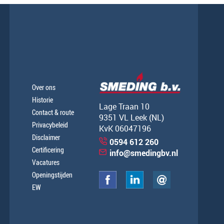
Over ons
Historie
Lage Traan 10
Contact & route
9351 VL Leek (NL)
Privacybeleid
KvK 06047196
Disclaimer
0594 612 260
Certificering
info@smedingbv.nl
Vacatures
Openingstijden
EW