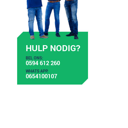
HULP NODIG?
BEL ONS:
0594 612 260
WHATS APP:
0654100107