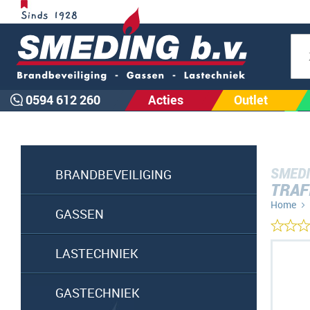
Zoe
0594 612 260
Acties
Outlet
SMEDI
BRANDBEVEILIGING
TRAF
Home
GASSEN
Ga
LASTECHNIEK
naar
het
GASTECHNIEK
einde