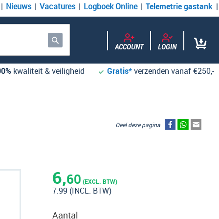
Nieuws
Vacatures
Logboek Online
Telemetrie gastank
ACCOUNT
LOGIN
Zoek
00%
kwaliteit & veiligheid
Gratis*
verzenden vanaf €250,-
Deel deze pagina
6,
60
(EXCL. BTW)
7.99
(INCL. BTW)
Aantal