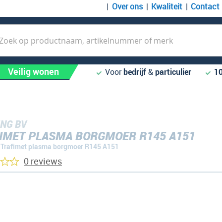
Over ons
Kwaliteit
Contact
k
Veilig wonen
Voor
bedrijf
&
particulier
1
NG BV
IMET PLASMA BORGMOER R145 A151
Trafimet plasma borgmoer R145 A151
0 reviews