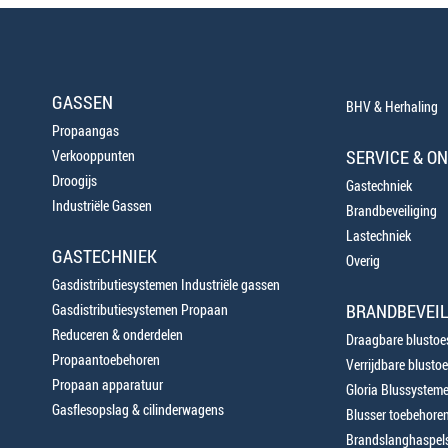
GASSEN
BHV & Herhaling
Propaangas
SERVICE & O
Verkooppunten
Droogijs
Gastechniek
Industriële Gassen
Brandbeveiliging
Lastechniek
GASTECHNIEK
Overig
Gasdistributiesystemen Industriële gassen
BRANDBEVEIL
Gasdistributiesystemen Propaan
Reduceren & onderdelen
Draagbare blustoes
Propaantoebehoren
Verrijdbare blustoe
Propaan apparatuur
Gloria Blussystem
Gasflesopslag & cilinderwagens
Blusser toebehore
Brandslanghaspels