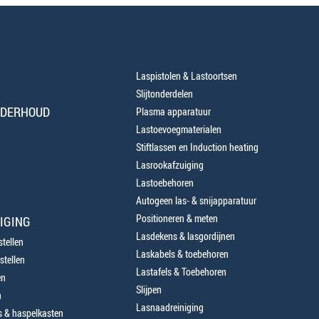
Laspistolen & Lastoortsen
Slijtonderdelen
NDERHOUD
Plasma apparatuur
Lastoevoegmaterialen
Stiftlassen en Induction heating
Lasrookafzuiging
Lastoebehoren
Autogeen las- & snijapparatuur
Positioneren & meten
IGING
Lasdekens & lasgordijnen
tellen
Laskabels & toebehoren
stellen
Lastafels & Toebehoren
en
Slijpen
n
Lasnaadreiniging
 & haspelkasten