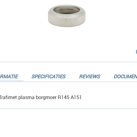
dingen-
ORMATIE
SPECIFICATIES
REVIEWS
DOCUMEN
Trafimet plasma borgmoer R145 A151
dingen-