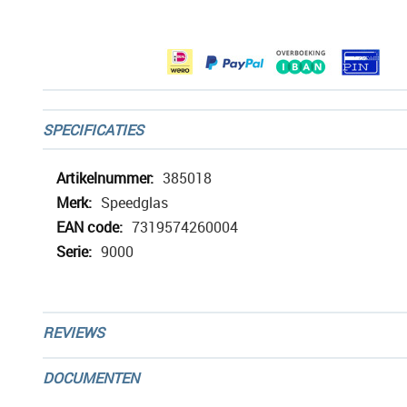
afbeeldingen-
gallerij
SPECIFICATIES
Meer
385018
informatie
Speedglas
7319574260004
9000
REVIEWS
DOCUMENTEN