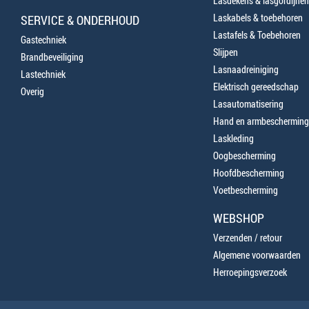
Lasdekens & lasgordijnen
Laskabels & toebehoren
SERVICE & ONDERHOUD
Lastafels & Toebehoren
Gastechniek
Slijpen
Brandbeveiliging
Lasnaadreiniging
Lastechniek
Elektrisch gereedschap
Overig
Lasautomatisering
Hand en armbescherming
Laskleding
Oogbescherming
Hoofdbescherming
Voetbescherming
WEBSHOP
Verzenden / retour
Algemene voorwaarden
Herroepingsverzoek