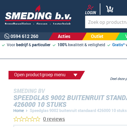
LOGIN
0594 612 260
Acties
Outlet
Voor
bedrijf
&
particulier
100%
kwaliteit & veiligheid
Gratis*
Open productgroep menu
Deel deze
SMEDING BV
SPEEDGLAS 9002 BUITENRUIT STAN
426000 10 STUKS
Home
Speedglas 9002 buitenruit standaard 426000 10 stuks
0 reviews