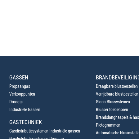
GASSEN
BRANDBEVEILIGIN
Propaangas
Draagbare blustoestellen
Verkooppunten
Verrijdbare blustoestellen
Droogijs
Gloria Blussystemen
Industriële Gassen
Blusser toebehoren
Brandslanghaspels & has
GASTECHNIEK
Pictogrammen
Gasdistributiesystemen Industriële gassen
Automatische blusinstalla
Gasdistributiesystemen Propaan