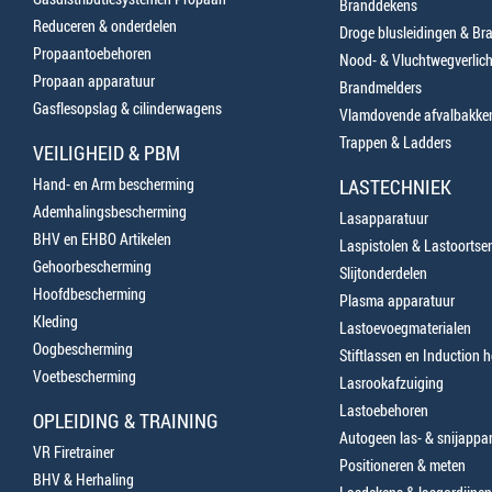
Branddekens
Reduceren & onderdelen
Droge blusleidingen & B
Propaantoebehoren
Nood- & Vluchtwegverlich
Propaan apparatuur
Brandmelders
Gasflesopslag & cilinderwagens
Vlamdovende afvalbakke
Trappen & Ladders
VEILIGHEID & PBM
Hand- en Arm bescherming
LASTECHNIEK
Ademhalingsbescherming
Lasapparatuur
BHV en EHBO Artikelen
Laspistolen & Lastoortse
Gehoorbescherming
Slijtonderdelen
Hoofdbescherming
Plasma apparatuur
Kleding
Lastoevoegmaterialen
Oogbescherming
Stiftlassen en Induction 
Voetbescherming
Lasrookafzuiging
Lastoebehoren
OPLEIDING & TRAINING
Autogeen las- & snijappa
VR Firetrainer
Positioneren & meten
BHV & Herhaling