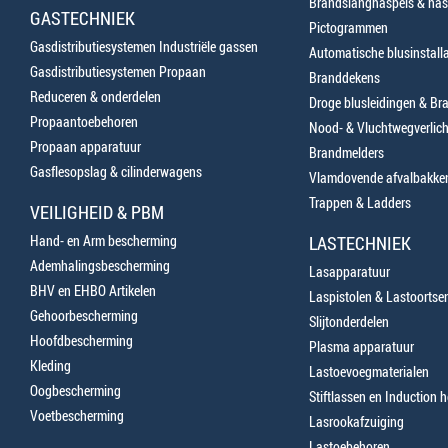
Brandslanghaspels & has
GASTECHNIEK
Pictogrammen
Gasdistributiesystemen Industriële gassen
Automatische blusinstalla
Gasdistributiesystemen Propaan
Branddekens
Reduceren & onderdelen
Droge blusleidingen & B
Propaantoebehoren
Nood- & Vluchtwegverlich
Propaan apparatuur
Brandmelders
Gasflesopslag & cilinderwagens
Vlamdovende afvalbakke
Trappen & Ladders
VEILIGHEID & PBM
Hand- en Arm bescherming
LASTECHNIEK
Ademhalingsbescherming
Lasapparatuur
BHV en EHBO Artikelen
Laspistolen & Lastoortse
Gehoorbescherming
Slijtonderdelen
Hoofdbescherming
Plasma apparatuur
Kleding
Lastoevoegmaterialen
Oogbescherming
Stiftlassen en Induction 
Voetbescherming
Lasrookafzuiging
Lastoebehoren