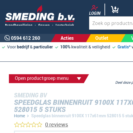
LOGIN
0594 612 260
Acties
Outlet
Voor
bedrijf
&
particulier
100%
kwaliteit & veiligheid
Gratis*
Open productgroep menu
Deel deze
SMEDING BV
SPEEDGLAS BINNENRUIT 9100X 117
528015 5 STUKS
Home
Speedglas binnenruit 9100X 117x61mm 528015 5 stu
0 reviews