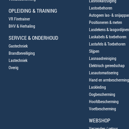
Lasrookafzuiging
Lastoebehoren
OPLEIDING & TRAINING
Autogeen las- & snijappa
VR Firetrainer
Positioneren & meten
BHV & Herhaling
Lasdekens & lasgordijnen
Laskabels & toebehoren
SERVICE & ONDERHOUD
Lastafels & Toebehoren
Gastechniek
Slijpen
Brandbeveiliging
Lasnaadreiniging
Lastechniek
Elektrisch gereedschap
Overig
Lasautomatisering
Hand en armbescherming
Laskleding
Oogbescherming
Hoofdbescherming
Voetbescherming
WEBSHOP
Verzenden / retour