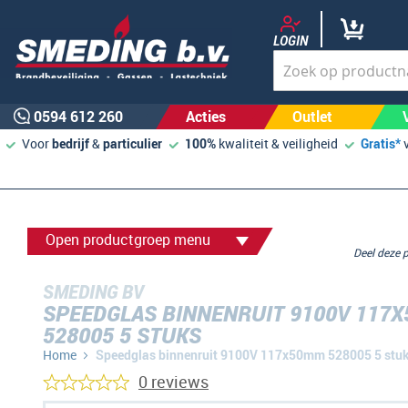
LOGIN
0594 612 260
Acties
Outlet
Voor
bedrijf
&
particulier
100%
kwaliteit & veiligheid
Gratis*
Open productgroep menu
Deel deze
SMEDING BV
SPEEDGLAS BINNENRUIT 9100V 117
528005 5 STUKS
Home
Speedglas binnenruit 9100V 117x50mm 528005 5 stu
0 reviews