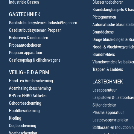
Industriële Gassen
Blusser toebehoren
Brandslanghaspels & has
GASTECHNIEK
Pictogrammen
Gasdistributiesystemen Industriële gassen
Automatische blusinstalla
Gasdistributiesystemen Propaan
Branddekens
Reduceren & onderdelen
Droge blusleidingen & B
Propaantoebehoren
Nood- & Vluchtwegverlich
Propaan apparatuur
Brandmelders
Gasflesopslag & cilinderwagens
Vlamdovende afvalbakke
Trappen & Ladders
VEILIGHEID & PBM
Hand- en Arm bescherming
LASTECHNIEK
Ademhalingsbescherming
Lasapparatuur
BHV en EHBO Artikelen
Laspistolen & Lastoortse
Gehoorbescherming
Slijtonderdelen
Hoofdbescherming
Plasma apparatuur
Kleding
Lastoevoegmaterialen
Oogbescherming
Stiftlassen en Induction 
Voetbescherming