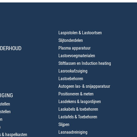
Laspistolen & Lastoortsen
Slijtonderdelen
NDERHOUD
Plasma apparatuur
Lastoevoegmaterialen
Stiftlassen en Induction heating
Lasrookafzuiging
Lastoebehoren
Autogeen las- & snijapparatuur
Positioneren & meten
IGING
Lasdekens & lasgordijnen
tellen
Laskabels & toebehoren
stellen
Lastafels & Toebehoren
en
Slijpen
n
Lasnaadreiniging
 & haspelkasten