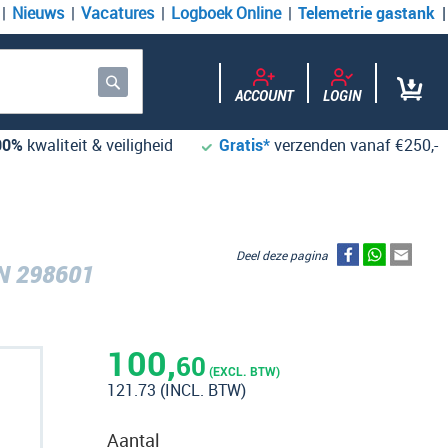
Nieuws
Vacatures
Logboek Online
Telemetrie gastank
ACCOUNT
LOGIN
Zoek
00%
kwaliteit & veiligheid
Gratis*
verzenden vanaf €250,-
Deel deze pagina
N 298601
100,
60
(EXCL. BTW)
121.73
(INCL. BTW)
Aantal