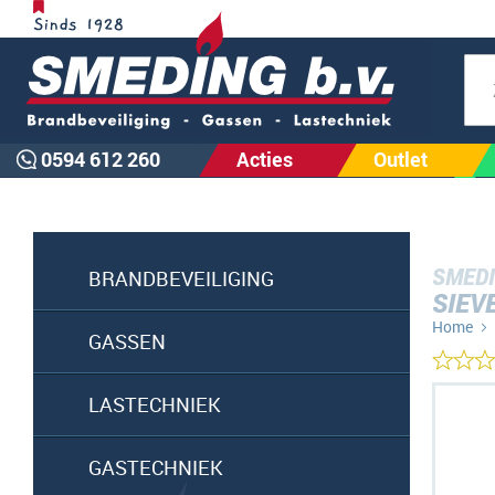
Zoe
0594 612 260
Acties
Outlet
SMEDI
BRANDBEVEILIGING
SIEV
Home
GASSEN
Ga
LASTECHNIEK
naar
het
GASTECHNIEK
einde