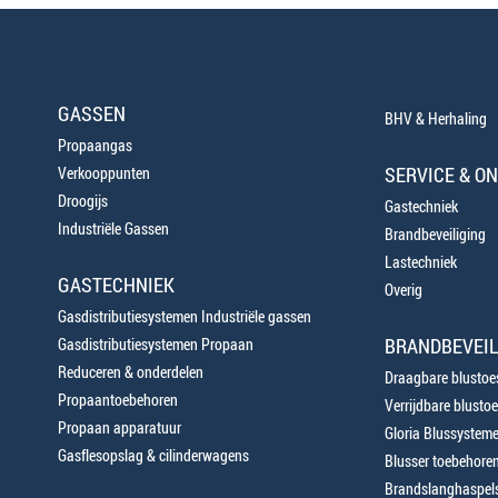
GASSEN
BHV & Herhaling
Propaangas
SERVICE & O
Verkooppunten
Droogijs
Gastechniek
Industriële Gassen
Brandbeveiliging
Lastechniek
GASTECHNIEK
Overig
Gasdistributiesystemen Industriële gassen
BRANDBEVEIL
Gasdistributiesystemen Propaan
Reduceren & onderdelen
Draagbare blustoes
Propaantoebehoren
Verrijdbare blustoe
Propaan apparatuur
Gloria Blussystem
Gasflesopslag & cilinderwagens
Blusser toebehore
Brandslanghaspels