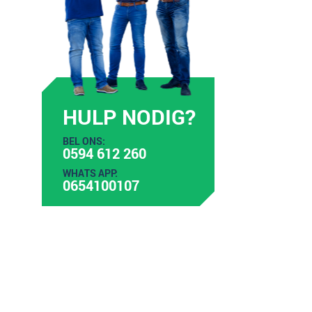
HULP NODIG?
BEL ONS:
0594 612 260
WHATS APP:
0654100107