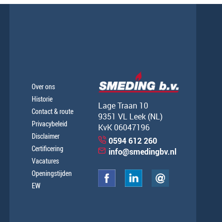
Over ons
Historie
Lage Traan 10
Contact & route
9351 VL Leek (NL)
Privacybeleid
KvK 06047196
Disclaimer
0594 612 260
Certificering
info@smedingbv.nl
Vacatures
Openingstijden
EW