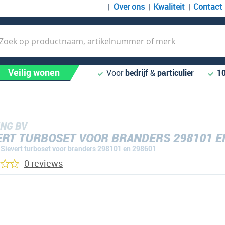
Over ons
Kwaliteit
Contact
k
Veilig wonen
Voor
bedrijf
&
particulier
1
NG BV
ERT TURBOSET VOOR BRANDERS 298101 E
Sievert turboset voor branders 298101 en 298601
0 reviews