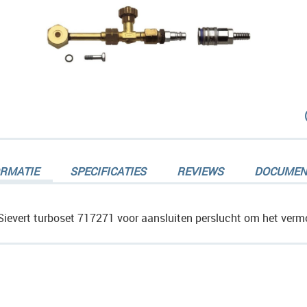
dingen-
ORMATIE
SPECIFICATIES
REVIEWS
DOCUMEN
Sievert turboset 717271 voor aansluiten perslucht om het verm
dingen-