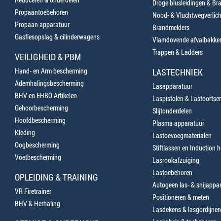
Droge blusleidingen & B
Propaantoebehoren
Nood- & Vluchtwegverlich
Propaan apparatuur
Brandmelders
Gasflesopslag & cilinderwagens
Vlamdovende afvalbakke
Trappen & Ladders
VEILIGHEID & PBM
Hand- en Arm bescherming
LASTECHNIEK
Ademhalingsbescherming
Lasapparatuur
BHV en EHBO Artikelen
Laspistolen & Lastoortse
Gehoorbescherming
Slijtonderdelen
Hoofdbescherming
Plasma apparatuur
Kleding
Lastoevoegmaterialen
Oogbescherming
Stiftlassen en Induction 
Voetbescherming
Lasrookafzuiging
Lastoebehoren
OPLEIDING & TRAINING
Autogeen las- & snijappa
VR Firetrainer
Positioneren & meten
BHV & Herhaling
Lasdekens & lasgordijnen