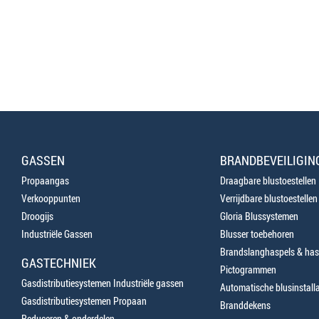
GASSEN
BRANDBEVEILIGIN
Propaangas
Draagbare blustoestellen
Verkooppunten
Verrijdbare blustoestellen
Droogijs
Gloria Blussystemen
Industriële Gassen
Blusser toebehoren
Brandslanghaspels & has
GASTECHNIEK
Pictogrammen
Gasdistributiesystemen Industriële gassen
Automatische blusinstalla
Gasdistributiesystemen Propaan
Branddekens
Reduceren & onderdelen