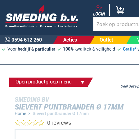
LOGIN
0594 612 260
Acties
Outlet
Voor
bedrijf
&
particulier
100%
kwaliteit & veiligheid
Gratis*
Open productgroep menu
Deel deze
SMEDING BV
SIEVERT PUNTBRANDER Ø 17MM
Home
Sievert puntbrander Ø 17mm
0 reviews
Ga