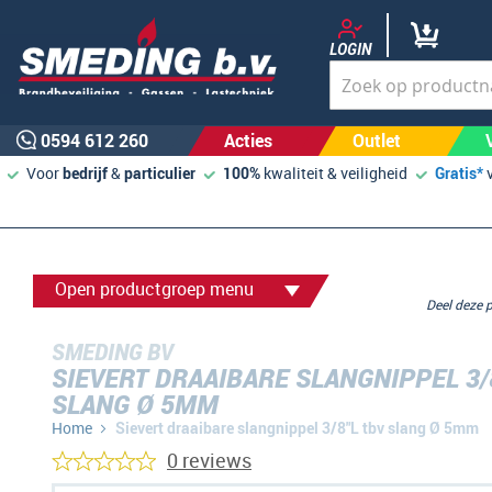
LOGIN
0594 612 260
Acties
Outlet
Voor
bedrijf
&
particulier
100%
kwaliteit & veiligheid
Gratis*
Open productgroep menu
Deel deze
SMEDING BV
SIEVERT DRAAIBARE SLANGNIPPEL 3/
SLANG Ø 5MM
Home
Sievert draaibare slangnippel 3/8"L tbv slang Ø 5mm
0 reviews