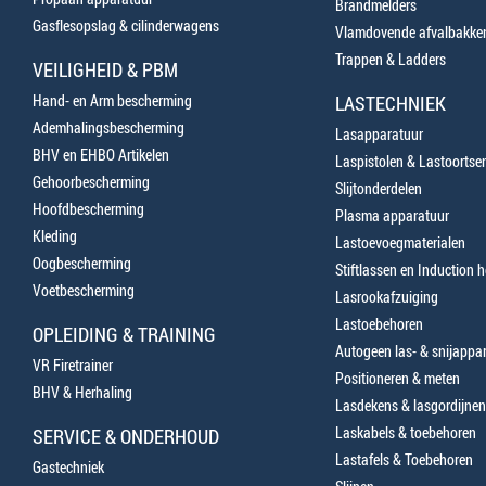
Brandmelders
Gasflesopslag & cilinderwagens
Vlamdovende afvalbakke
Trappen & Ladders
VEILIGHEID & PBM
Hand- en Arm bescherming
LASTECHNIEK
Ademhalingsbescherming
Lasapparatuur
BHV en EHBO Artikelen
Laspistolen & Lastoortse
Gehoorbescherming
Slijtonderdelen
Hoofdbescherming
Plasma apparatuur
Kleding
Lastoevoegmaterialen
Oogbescherming
Stiftlassen en Induction 
Voetbescherming
Lasrookafzuiging
Lastoebehoren
OPLEIDING & TRAINING
Autogeen las- & snijappa
VR Firetrainer
Positioneren & meten
BHV & Herhaling
Lasdekens & lasgordijnen
Laskabels & toebehoren
SERVICE & ONDERHOUD
Lastafels & Toebehoren
Gastechniek