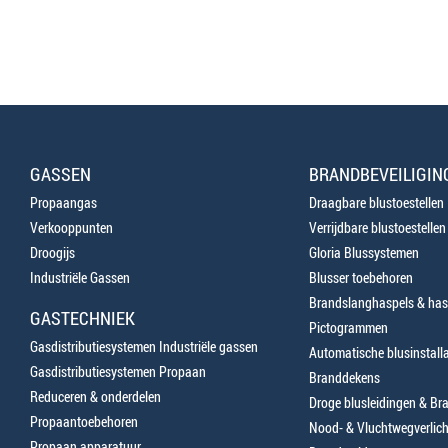
GASSEN
BRANDBEVEILIGIN
Propaangas
Draagbare blustoestellen
Verkooppunten
Verrijdbare blustoestellen
Droogijs
Gloria Blussystemen
Industriële Gassen
Blusser toebehoren
Brandslanghaspels & has
GASTECHNIEK
Pictogrammen
Gasdistributiesystemen Industriële gassen
Automatische blusinstalla
Gasdistributiesystemen Propaan
Branddekens
Reduceren & onderdelen
Droge blusleidingen & B
Propaantoebehoren
Nood- & Vluchtwegverlich
Propaan apparatuur