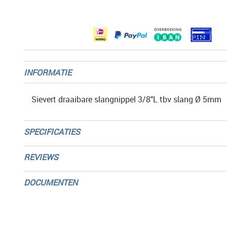
afbeeldingen-
gallerij
INFORMATIE
Sievert draaibare slangnippel 3/8"L tbv slang Ø 5mm
SPECIFICATIES
REVIEWS
DOCUMENTEN