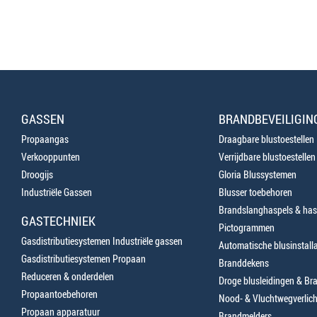
GASSEN
BRANDBEVEILIGIN
Propaangas
Draagbare blustoestellen
Verkooppunten
Verrijdbare blustoestellen
Droogijs
Gloria Blussystemen
Industriële Gassen
Blusser toebehoren
Brandslanghaspels & has
GASTECHNIEK
Pictogrammen
Gasdistributiesystemen Industriële gassen
Automatische blusinstalla
Gasdistributiesystemen Propaan
Branddekens
Reduceren & onderdelen
Droge blusleidingen & B
Propaantoebehoren
Nood- & Vluchtwegverlich
Propaan apparatuur
Brandmelders