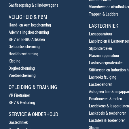
Gasflesopslag & cilinderwagens
Vlamdovende afvalbakke
Trappen & Ladders
VEILIGHEID & PBM
Hand- en Arm bescherming
LASTECHNIEK
Ademhalingsbescherming
Lasapparatuur
BHV en EHBO Artikelen
Laspistolen & Lastoortse
Gehoorbescherming
Slijtonderdelen
Hoofdbescherming
Plasma apparatuur
Kleding
Lastoevoegmaterialen
Oogbescherming
Stiftlassen en Induction 
Voetbescherming
Lasrookafzuiging
Lastoebehoren
OPLEIDING & TRAINING
Autogeen las- & snijappa
VR Firetrainer
Positioneren & meten
BHV & Herhaling
Lasdekens & lasgordijnen
Laskabels & toebehoren
SERVICE & ONDERHOUD
Lastafels & Toebehoren
Gastechniek
Slijpen