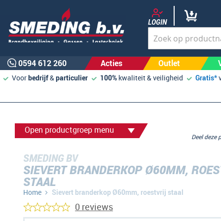
LOGIN
0594 612 260
Acties
Outlet
Voor
bedrijf
&
particulier
100%
kwaliteit & veiligheid
Gratis*
Open productgroep menu
Deel deze
SMEDING BV
SIEVERT BRANDERKOP Ø60MM, ROES
STAAL
Home
Sievert branderkop Ø60mm, roestvrij staal
0 reviews