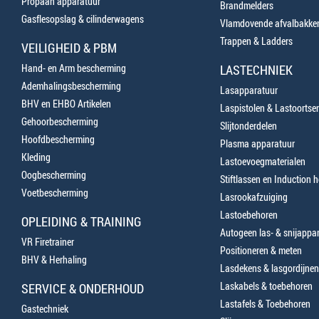
Propaan apparatuur
Brandmelders
Gasflesopslag & cilinderwagens
Vlamdovende afvalbakke
Trappen & Ladders
VEILIGHEID & PBM
Hand- en Arm bescherming
LASTECHNIEK
Ademhalingsbescherming
Lasapparatuur
BHV en EHBO Artikelen
Laspistolen & Lastoortse
Gehoorbescherming
Slijtonderdelen
Hoofdbescherming
Plasma apparatuur
Kleding
Lastoevoegmaterialen
Oogbescherming
Stiftlassen en Induction 
Voetbescherming
Lasrookafzuiging
Lastoebehoren
OPLEIDING & TRAINING
Autogeen las- & snijappa
VR Firetrainer
Positioneren & meten
BHV & Herhaling
Lasdekens & lasgordijnen
Laskabels & toebehoren
SERVICE & ONDERHOUD
Lastafels & Toebehoren
Gastechniek