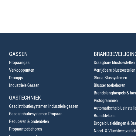
GASSEN
BRANDBEVEILIGIN
Propaangas
Draagbare blustoestellen
Verkooppunten
Verrijdbare blustoestellen
Droogijs
Gloria Blussystemen
Industriële Gassen
Blusser toebehoren
Brandslanghaspels & has
GASTECHNIEK
Pictogrammen
Gasdistributiesystemen Industriële gassen
Automatische blusinstalla
Gasdistributiesystemen Propaan
Branddekens
Reduceren & onderdelen
Droge blusleidingen & B
Propaantoebehoren
Nood- & Vluchtwegverlich