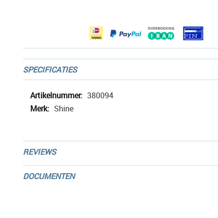
afbeeldingen-
gallerij
SPECIFICATIES
Meer
380094
informatie
Shine
REVIEWS
DOCUMENTEN