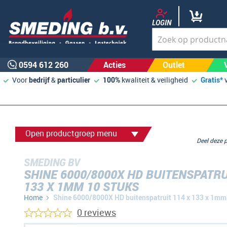
LOGIN
0594 612 260
Acties
Outlet
Voor
bedrijf
&
particulier
100%
kwaliteit & veiligheid
Gratis*
Open productgroep menu
Deel deze
SMEDING BV
SHINE 6000/8000X HD BUITENSPATRU
133 X 1MM 10 STUKS
Home
Shine 6000/8000X HD buitenspatruit 114 x 133 x 1mm
0 reviews