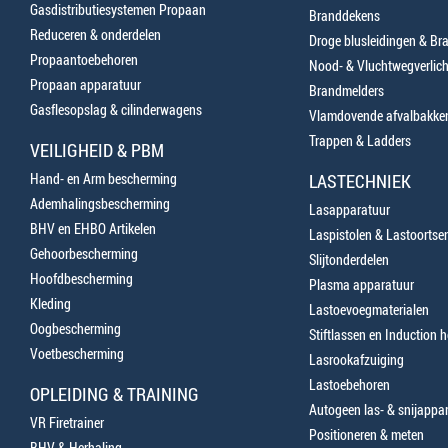
Gasdistributiesystemen Propaan
Branddekens
Reduceren & onderdelen
Droge blusleidingen & B
Propaantoebehoren
Nood- & Vluchtwegverlich
Propaan apparatuur
Brandmelders
Gasflesopslag & cilinderwagens
Vlamdovende afvalbakke
Trappen & Ladders
VEILIGHEID & PBM
Hand- en Arm bescherming
LASTECHNIEK
Ademhalingsbescherming
Lasapparatuur
BHV en EHBO Artikelen
Laspistolen & Lastoortse
Gehoorbescherming
Slijtonderdelen
Hoofdbescherming
Plasma apparatuur
Kleding
Lastoevoegmaterialen
Oogbescherming
Stiftlassen en Induction 
Voetbescherming
Lasrookafzuiging
Lastoebehoren
OPLEIDING & TRAINING
Autogeen las- & snijappa
VR Firetrainer
Positioneren & meten
BHV & Herhaling