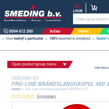
LOGIN
0594 612 260
Acties
Outlet
Voor
bedrijf
&
particulier
100%
kwaliteit & veiligheid
Gratis*
Open productgroep menu
Deel deze
SMEDING BV
PRO-LINE BRANDSLANGHASPEL 480 2
Home
Pro-Line Brandslanghaspel 480 20m 3/4"
0 reviews
Ga