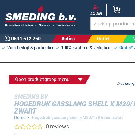
LOGIN
0594 612 260
Acties
Outlet
Voor
bedrijf
&
particulier
100%
kwaliteit & veiligheid
Gratis*
Open productgroep menu
Deel deze
SMEDING BV
HOGEDRUK GASSLANG SHELL X M20/
ZWART
Home
Hogedruk gasslang shell x M20/150 50cm zwart
0 reviews