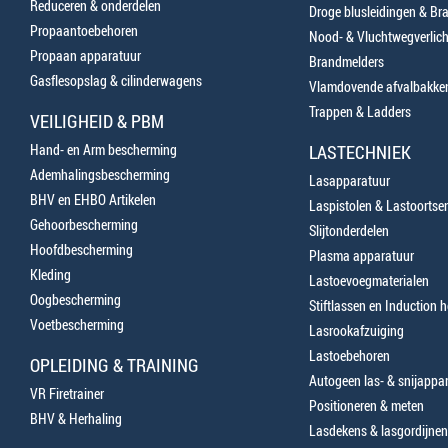
Reduceren & onderdelen
Droge blusleidingen & B
Propaantoebehoren
Nood- & Vluchtwegverlich
Propaan apparatuur
Brandmelders
Gasflesopslag & cilinderwagens
Vlamdovende afvalbakke
Trappen & Ladders
VEILIGHEID & PBM
Hand- en Arm bescherming
LASTECHNIEK
Ademhalingsbescherming
Lasapparatuur
BHV en EHBO Artikelen
Laspistolen & Lastoortse
Gehoorbescherming
Slijtonderdelen
Hoofdbescherming
Plasma apparatuur
Kleding
Lastoevoegmaterialen
Oogbescherming
Stiftlassen en Induction 
Voetbescherming
Lasrookafzuiging
Lastoebehoren
OPLEIDING & TRAINING
Autogeen las- & snijappa
VR Firetrainer
Positioneren & meten
BHV & Herhaling
Lasdekens & lasgordijnen