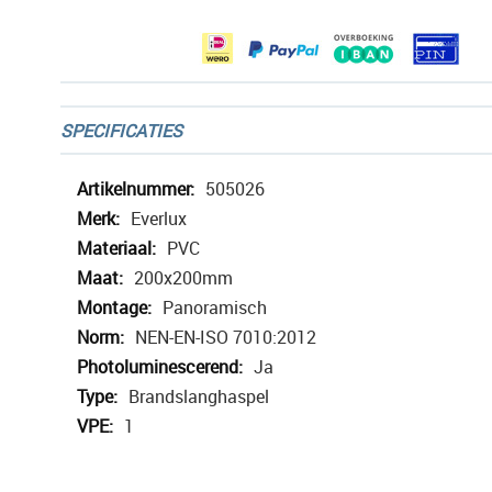
gallerij
SPECIFICATIES
Meer
505026
informatie
Everlux
PVC
200x200mm
Panoramisch
NEN-EN-ISO 7010:2012
Ja
Brandslanghaspel
1