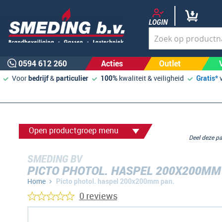
LOGIN
0594 612 260
Acties
Outlet
Voor
bedrijf
&
particulier
100%
kwaliteit & veiligheid
Gratis*
Open productgroep menu
Deel deze 
SMEDING BV
PICTO PHOTOL. HASPEL 200X200MM
Home
Picto photol. haspel 200x200mm pan.
0 reviews
Ga