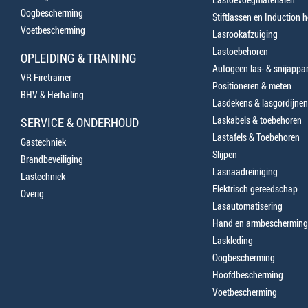
Oogbescherming
Stiftlassen en Induction 
Voetbescherming
Lasrookafzuiging
Lastoebehoren
OPLEIDING & TRAINING
Autogeen las- & snijappa
VR Firetrainer
Positioneren & meten
BHV & Herhaling
Lasdekens & lasgordijnen
Laskabels & toebehoren
SERVICE & ONDERHOUD
Lastafels & Toebehoren
Gastechniek
Slijpen
Brandbeveiliging
Lasnaadreiniging
Lastechniek
Elektrisch gereedschap
Overig
Lasautomatisering
Hand en armbescherming
Laskleding
Oogbescherming
Hoofdbescherming
Voetbescherming