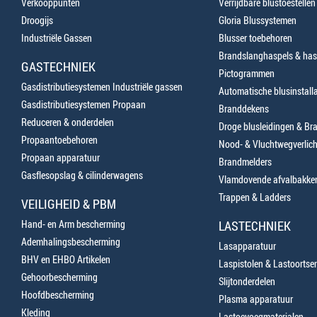
Verkooppunten
Verrijdbare blustoestellen
Droogijs
Gloria Blussystemen
Industriële Gassen
Blusser toebehoren
Brandslanghaspels & has
GASTECHNIEK
Pictogrammen
Gasdistributiesystemen Industriële gassen
Automatische blusinstalla
Gasdistributiesystemen Propaan
Branddekens
Reduceren & onderdelen
Droge blusleidingen & B
Propaantoebehoren
Nood- & Vluchtwegverlich
Propaan apparatuur
Brandmelders
Gasflesopslag & cilinderwagens
Vlamdovende afvalbakke
Trappen & Ladders
VEILIGHEID & PBM
Hand- en Arm bescherming
LASTECHNIEK
Ademhalingsbescherming
Lasapparatuur
BHV en EHBO Artikelen
Laspistolen & Lastoortse
Gehoorbescherming
Slijtonderdelen
Hoofdbescherming
Plasma apparatuur
Kleding
Lastoevoegmaterialen