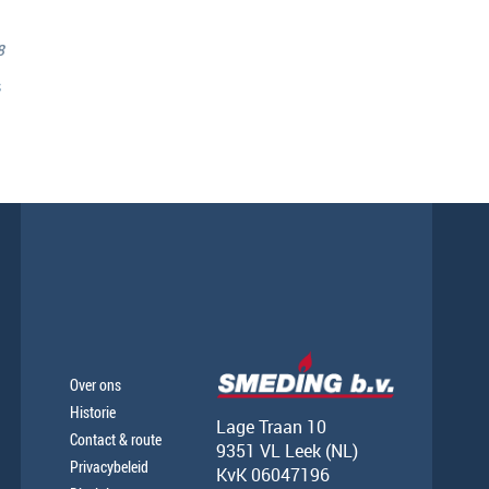
8
s
Over ons
Historie
Lage Traan 10
Contact & route
9351 VL Leek (NL)
Privacybeleid
KvK 06047196