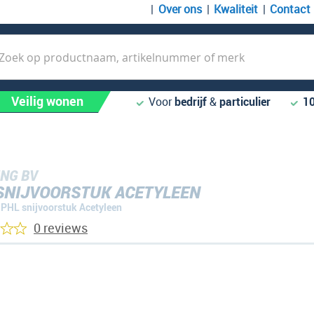
Over ons
Kwaliteit
Contact
k
Veilig wonen
Voor
bedrijf
&
particulier
1
NG BV
SNIJVOORSTUK ACETYLEEN
PHL snijvoorstuk Acetyleen
0 reviews