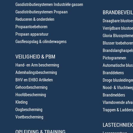
Gasdistributiesystemen Industriële gassen
BRANDBEVEIL
Gasdistributiesystemen Propaan
Reduceren & onderdelen
Draagbare blustoes
Propaantoebehoren
Verrijdbare blustoe
Propaan apparatuur
Gloria Blussystem
Gasflesopslag & cilinderwagens
Blusser toebehore
Brandslanghaspels
VEILIGHEID & PBM
Pictogrammen
Hand- en Arm bescherming
Automatische blusi
Ademhalingsbescherming
Branddekens
BHV en EHBO Artikelen
Droge blusleiding
Gehoorbescherming
Nood- & Vluchtweg
Hoofdbescherming
Brandmelders
Kleding
Vlamdovende afva
Oogbescherming
Trappen & Ladders
Voetbescherming
LASTECHNIEK
OPLEIDING & TRAINING