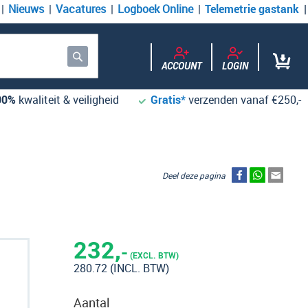
Nieuws
Vacatures
Logboek Online
Telemetrie gastank
ACCOUNT
LOGIN
Zoek
00%
kwaliteit & veiligheid
Gratis*
verzenden vanaf €250,-
Deel deze pagina
232,
-
(EXCL. BTW)
280.72
(INCL. BTW)
Aantal