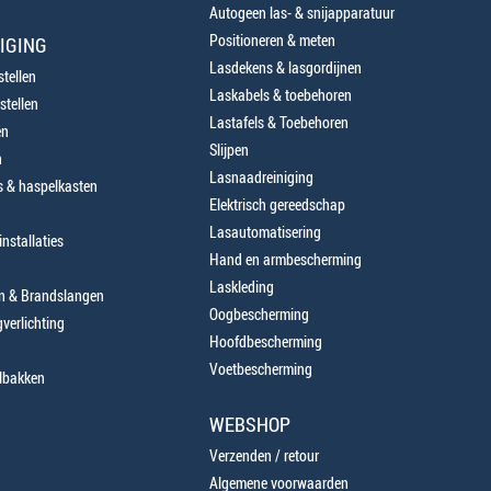
Autogeen las- & snijapparatuur
Positioneren & meten
IGING
Lasdekens & lasgordijnen
tellen
Laskabels & toebehoren
stellen
Lastafels & Toebehoren
en
Slijpen
n
Lasnaadreiniging
 & haspelkasten
Elektrisch gereedschap
Lasautomatisering
nstallaties
Hand en armbescherming
Laskleding
en & Brandslangen
Oogbescherming
verlichting
Hoofdbescherming
Voetbescherming
lbakken
WEBSHOP
Verzenden / retour
Algemene voorwaarden