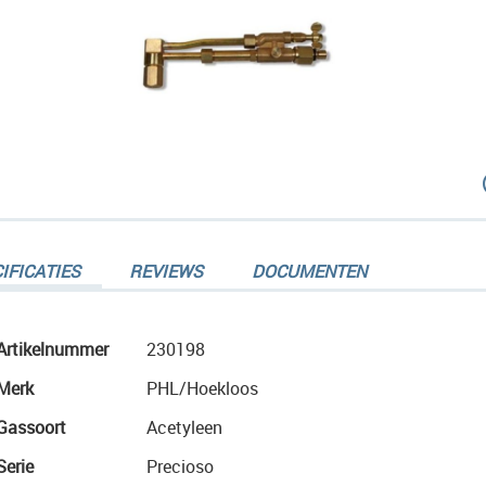
dingen-
IFICATIES
REVIEWS
DOCUMENTEN
Meer
Artikelnummer
230198
informatie
Merk
PHL/Hoekloos
dingen-
Gassoort
Acetyleen
Serie
Precioso