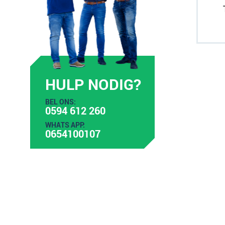
HULP NODIG?
BEL ONS:
0594 612 260
WHATS APP:
0654100107