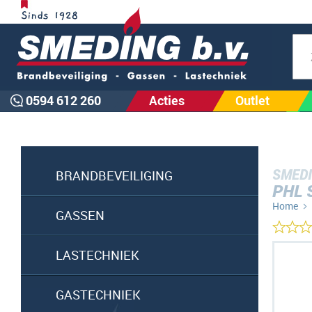
Zoe
0594 612 260
Acties
Outlet
SMEDI
BRANDBEVEILIGING
PHL 
Home
GASSEN
Ga
LASTECHNIEK
naar
het
GASTECHNIEK
einde