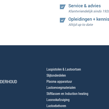
Service & advies
Klantvriendelijk sinds 192
Opleidingen + kenni
Altijd up to date
Laspistolen & Lastoortsen
Slijtonderdelen
NDERHOUD
Plasma apparatuur
Lastoevoegmaterialen
Stiftlassen en Induction heating
Lasrookafzuiging
Lastoebehoren