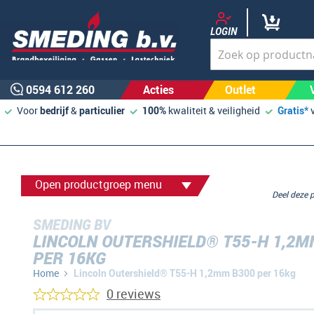
LOGIN
0594 612 260
Acties
Outlet
Voor
bedrijf
&
particulier
100%
kwaliteit & veiligheid
Gratis*
Open productgroep menu
Deel deze
SMEDING BV
LINCOLN OUTERSHIELD® T55-H 1,2M
PER 16KG
Home
Lincoln Outershield® T55-H 1,2mm B300 per 16kg
0 reviews