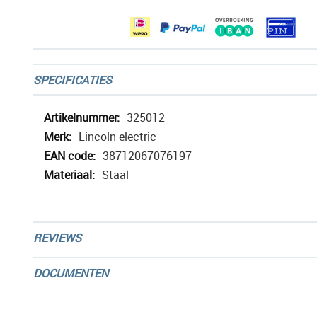
afbeeldingen-
gallerij
SPECIFICATIES
Meer
325012
informatie
Lincoln electric
38712067076197
Staal
REVIEWS
DOCUMENTEN