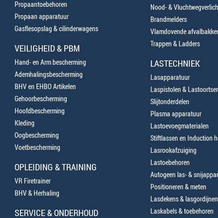
Propaantoebehoren
Nood- & Vluchtwegverlich
Propaan apparatuur
Brandmelders
Gasflesopslag & cilinderwagens
Vlamdovende afvalbakke
Trappen & Ladders
VEILIGHEID & PBM
Hand- en Arm bescherming
LASTECHNIEK
Ademhalingsbescherming
Lasapparatuur
BHV en EHBO Artikelen
Laspistolen & Lastoortse
Gehoorbescherming
Slijtonderdelen
Hoofdbescherming
Plasma apparatuur
Kleding
Lastoevoegmaterialen
Oogbescherming
Stiftlassen en Induction 
Voetbescherming
Lasrookafzuiging
Lastoebehoren
OPLEIDING & TRAINING
Autogeen las- & snijappa
VR Firetrainer
Positioneren & meten
BHV & Herhaling
Lasdekens & lasgordijnen
Laskabels & toebehoren
SERVICE & ONDERHOUD