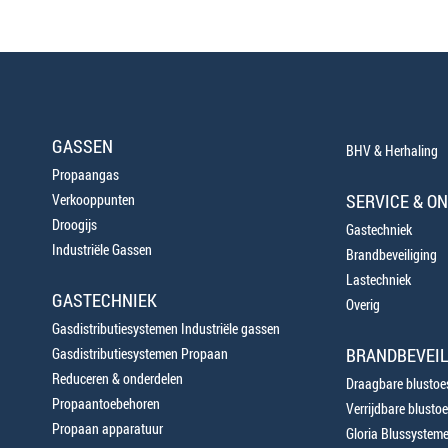
GASSEN
BHV & Herhaling
Propaangas
SERVICE & O
Verkooppunten
Droogijs
Gastechniek
Industriële Gassen
Brandbeveiliging
Lastechniek
GASTECHNIEK
Overig
Gasdistributiesystemen Industriële gassen
BRANDBEVEIL
Gasdistributiesystemen Propaan
Reduceren & onderdelen
Draagbare blustoes
Propaantoebehoren
Verrijdbare blustoe
Propaan apparatuur
Gloria Blussystem