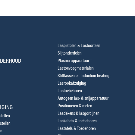
Laspistolen & Lastoortsen
Slijtonderdelen
NDERHOUD
Plasma apparatuur
Lastoevoegmaterialen
Stiftlassen en Induction heating
Lasrookafzuiging
Lastoebehoren
Autogeen las- & snijapparatuur
Positioneren & meten
IGING
Lasdekens & lasgordijnen
tellen
Laskabels & toebehoren
stellen
Lastafels & Toebehoren
en