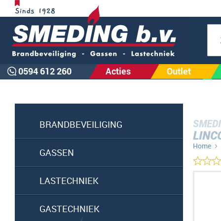
Zoe
0594 612 260
Acties
Outlet
SMEDI
BRANDBEVEILIGING
LINC
Home
GASSEN
Ga
LASTECHNIEK
naar
het
GASTECHNIEK
einde