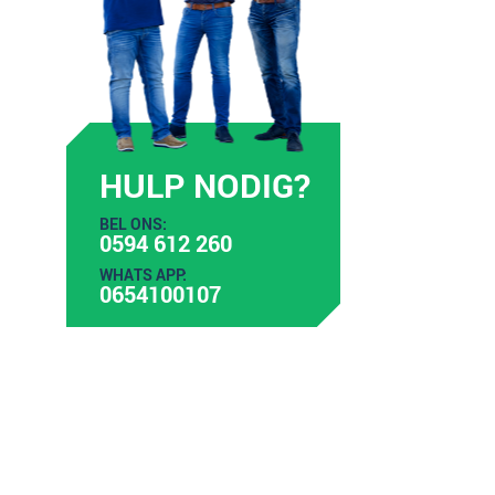
HULP NODIG?
BEL ONS:
0594 612 260
WHATS APP:
0654100107