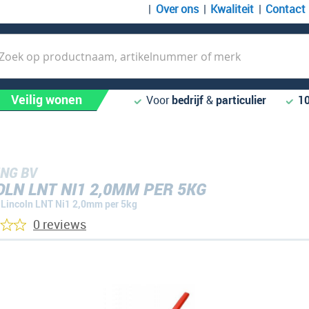
Over ons
Kwaliteit
Contact
k
Veilig wonen
Voor
bedrijf
&
particulier
1
NG BV
OLN LNT NI1 2,0MM PER 5KG
Lincoln LNT Ni1 2,0mm per 5kg
0 reviews