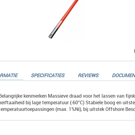
dingen-
ORMATIE
SPECIFICATIES
REVIEWS
DOCUMEN
Belangrijke kenmerken Massieve draad voor het lassen van fijnko
kerftaaiheid bij lage temperatuur (-60°C) Stabiele boog en uit
temperatuurtoepassingen (max. 1%Ni), bij uitstek Offshore Besc
dingen-