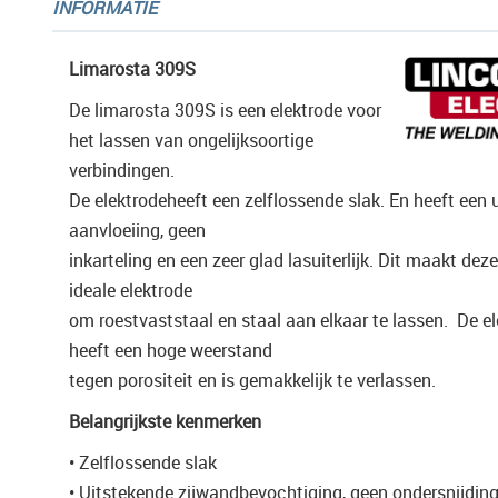
INFORMATIE
gallerij
Limarosta 309S
De limarosta 309S is een elektrode voor
het lassen van ongelijksoortige
verbindingen.
De elektrodeheeft een zelflossende slak. En heeft een 
aanvloeiing, geen
inkarteling en een zeer glad lasuiterlijk. Dit maakt dez
ideale elektrode
om roestvaststaal en staal aan elkaar te lassen. De e
heeft een hoge weerstand
tegen porositeit en is gemakkelijk te verlassen.
Belangrijkste kenmerken
• Zelflossende slak
• Uitstekende zijwandbevochtiging, geen ondersnijding