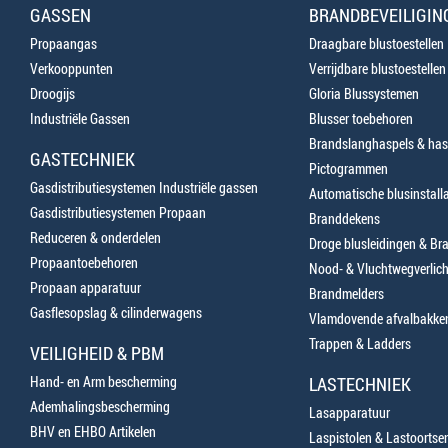
GASSEN
BRANDBEVEILIGIN
Propaangas
Draagbare blustoestellen
Verkooppunten
Verrijdbare blustoestellen
Droogijs
Gloria Blussystemen
Industriële Gassen
Blusser toebehoren
Brandslanghaspels & has
GASTECHNIEK
Pictogrammen
Gasdistributiesystemen Industriële gassen
Automatische blusinstalla
Gasdistributiesystemen Propaan
Branddekens
Reduceren & onderdelen
Droge blusleidingen & B
Propaantoebehoren
Nood- & Vluchtwegverlich
Propaan apparatuur
Brandmelders
Gasflesopslag & cilinderwagens
Vlamdovende afvalbakke
Trappen & Ladders
VEILIGHEID & PBM
Hand- en Arm bescherming
LASTECHNIEK
Ademhalingsbescherming
Lasapparatuur
BHV en EHBO Artikelen
Laspistolen & Lastoortse