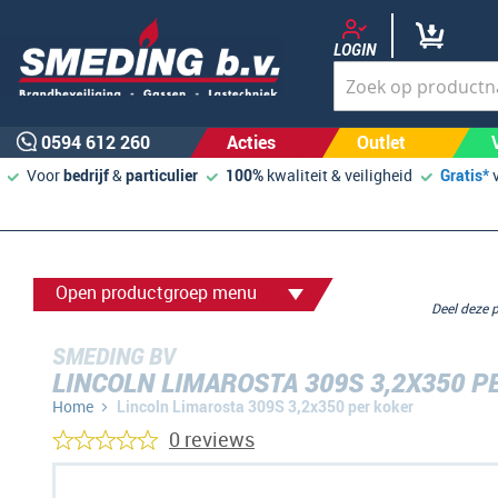
LOGIN
0594 612 260
Acties
Outlet
Voor
bedrijf
&
particulier
100%
kwaliteit & veiligheid
Gratis*
Open productgroep menu
Deel deze
SMEDING BV
LINCOLN LIMAROSTA 309S 3,2X350 P
Home
Lincoln Limarosta 309S 3,2x350 per koker
0 reviews
Ga