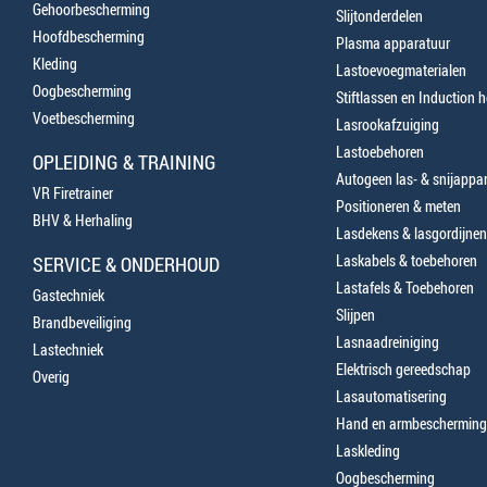
Gehoorbescherming
Slijtonderdelen
Hoofdbescherming
Plasma apparatuur
Kleding
Lastoevoegmaterialen
Oogbescherming
Stiftlassen en Induction 
Voetbescherming
Lasrookafzuiging
Lastoebehoren
OPLEIDING & TRAINING
Autogeen las- & snijappa
VR Firetrainer
Positioneren & meten
BHV & Herhaling
Lasdekens & lasgordijnen
Laskabels & toebehoren
SERVICE & ONDERHOUD
Lastafels & Toebehoren
Gastechniek
Slijpen
Brandbeveiliging
Lasnaadreiniging
Lastechniek
Elektrisch gereedschap
Overig
Lasautomatisering
Hand en armbescherming
Laskleding
Oogbescherming