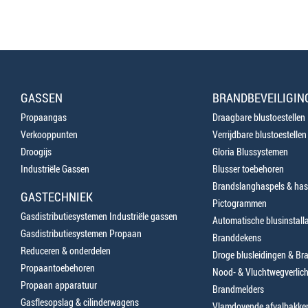
GASSEN
BRANDBEVEILIGIN
Propaangas
Draagbare blustoestellen
Verkooppunten
Verrijdbare blustoestellen
Droogijs
Gloria Blussystemen
Industriële Gassen
Blusser toebehoren
Brandslanghaspels & has
GASTECHNIEK
Pictogrammen
Gasdistributiesystemen Industriële gassen
Automatische blusinstalla
Gasdistributiesystemen Propaan
Branddekens
Reduceren & onderdelen
Droge blusleidingen & B
Propaantoebehoren
Nood- & Vluchtwegverlich
Propaan apparatuur
Brandmelders
Gasflesopslag & cilinderwagens
Vlamdovende afvalbakke