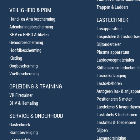
Trappen & Ladders
VEILIGHEID & PBM
Hand- en Arm bescherming
LASTECHNIEK
Ademhalingsbescherming
Lasapparatuur
BHV en EHBO Artikelen
Laspistolen & Lastoortse
Gehoorbescherming
Slijtonderdelen
Hoofdbescherming
Plasma apparatuur
Kleding
Lastoevoegmaterialen
Oogbescherming
Stiftlassen en Induction 
Voetbescherming
Lasrookafzuiging
Lastoebehoren
OPLEIDING & TRAINING
Autogeen las- & snijappa
VR Firetrainer
Positioneren & meten
BHV & Herhaling
Lasdekens & lasgordijnen
Laskabels & toebehoren
SERVICE & ONDERHOUD
Lastafels & Toebehoren
Gastechniek
Slijpen
Brandbeveiliging
Lasnaadreiniging