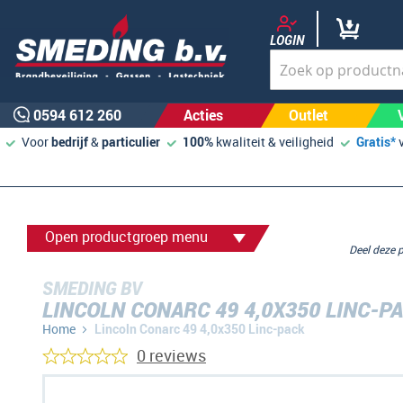
LOGIN
0594 612 260
Acties
Outlet
Voor
bedrijf
&
particulier
100%
kwaliteit & veiligheid
Gratis*
Open productgroep menu
Deel deze
SMEDING BV
LINCOLN CONARC 49 4,0X350 LINC-P
Home
Lincoln Conarc 49 4,0x350 Linc-pack
0 reviews
Ga