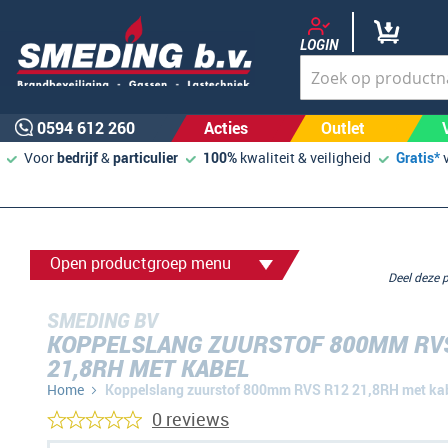
LOGIN
0594 612 260
Acties
Outlet
Voor
bedrijf
&
particulier
100%
kwaliteit & veiligheid
Gratis*
Open productgroep menu
Deel deze
SMEDING BV
KOPPELSLANG ZUURSTOF 800MM RV
21,8RH MET KABEL
Home
Koppelslang zuurstof 800mm RVS R12 21,8RH met ka
0 reviews