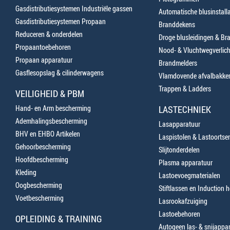
Gasdistributiesystemen Industriële gassen
Automatische blusinstalla
Gasdistributiesystemen Propaan
Branddekens
Reduceren & onderdelen
Droge blusleidingen & B
Propaantoebehoren
Nood- & Vluchtwegverlich
Propaan apparatuur
Brandmelders
Gasflesopslag & cilinderwagens
Vlamdovende afvalbakke
Trappen & Ladders
VEILIGHEID & PBM
Hand- en Arm bescherming
LASTECHNIEK
Ademhalingsbescherming
Lasapparatuur
BHV en EHBO Artikelen
Laspistolen & Lastoortse
Gehoorbescherming
Slijtonderdelen
Hoofdbescherming
Plasma apparatuur
Kleding
Lastoevoegmaterialen
Oogbescherming
Stiftlassen en Induction 
Voetbescherming
Lasrookafzuiging
Lastoebehoren
OPLEIDING & TRAINING
Autogeen las- & snijappa