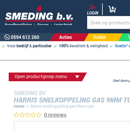
LOGIN
0594 612 260
Acties
Outlet
Voor
bedrijf
&
particulier
100%
kwaliteit & veiligheid
Gratis*
Open productgroep menu
Deel deze
SMEDING BV
HARRIS SNELKOPPELING GAS 9MM T
Home
Harris snelkoppeling gas 9mm tule
0 reviews
Ga