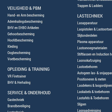
Trappen & Ladders
VEILIGHEID & PBM
Hand- en Arm bescherming
LASTECHNIEK
Ademhalingsbescherming
Lasapparatuur
BHV en EHBO Artikelen
Laspistolen & Lastoortse
Gehoorbescherming
Slijtonderdelen
Hoofdbescherming
Plasma apparatuur
Kleding
Lastoevoegmaterialen
Oogbescherming
Stiftlassen en Induction 
Voetbescherming
Lasrookafzuiging
Lastoebehoren
OPLEIDING & TRAINING
Autogeen las- & snijappa
VR Firetrainer
Positioneren & meten
BHV & Herhaling
Lasdekens & lasgordijnen
Laskabels & toebehoren
SERVICE & ONDERHOUD
Lastafels & Toebehoren
Gastechniek
Slijpen
Brandbeveiliging
Lasnaadreiniging