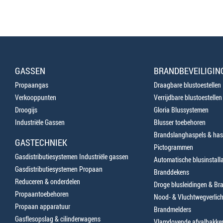
GASSEN
BRANDBEVEILIGIN
Propaangas
Draagbare blustoestellen
Verkooppunten
Verrijdbare blustoestellen
Droogijs
Gloria Blussystemen
Industriële Gassen
Blusser toebehoren
Brandslanghaspels & has
GASTECHNIEK
Pictogrammen
Gasdistributiesystemen Industriële gassen
Automatische blusinstalla
Gasdistributiesystemen Propaan
Branddekens
Reduceren & onderdelen
Droge blusleidingen & B
Propaantoebehoren
Nood- & Vluchtwegverlich
Propaan apparatuur
Brandmelders
Gasflesopslag & cilinderwagens
Vlamdovende afvalbakke