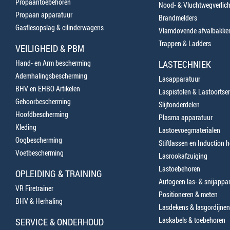
Propaantoebehoren
Nood- & Vluchtwegverlich
Propaan apparatuur
Brandmelders
Gasflesopslag & cilinderwagens
Vlamdovende afvalbakke
Trappen & Ladders
VEILIGHEID & PBM
Hand- en Arm bescherming
LASTECHNIEK
Ademhalingsbescherming
Lasapparatuur
BHV en EHBO Artikelen
Laspistolen & Lastoortse
Gehoorbescherming
Slijtonderdelen
Hoofdbescherming
Plasma apparatuur
Kleding
Lastoevoegmaterialen
Oogbescherming
Stiftlassen en Induction 
Voetbescherming
Lasrookafzuiging
Lastoebehoren
OPLEIDING & TRAINING
Autogeen las- & snijappa
VR Firetrainer
Positioneren & meten
BHV & Herhaling
Lasdekens & lasgordijnen
Laskabels & toebehoren
SERVICE & ONDERHOUD