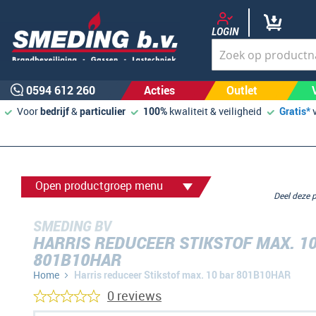
LOGIN
0594 612 260
Acties
Outlet
Voor
bedrijf
&
particulier
100%
kwaliteit & veiligheid
Gratis*
Open productgroep menu
Deel deze
SMEDING BV
HARRIS REDUCEER STIKSTOF MAX. 1
801B10HAR
Home
Harris reduceer Stikstof max. 10 bar 801B10HAR
0 reviews