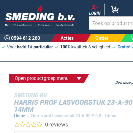
LOGIN
0594 612 260
Acties
Outlet
Voor
bedrijf
&
particulier
100%
kwaliteit & veiligheid
Gratis*
Open productgroep menu
Deel deze
SMEDING BV
HARRIS PROF LASVOORSTUK 23-A-90-
14MM
Home
Harris prof lasvoorstuk 23-A-90-9 9,0 - 14mm
0 reviews