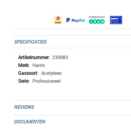
afbeeldingen-
gallerij
SPECIFICATIES
Meer
230083
informatie
Harris
Acetyleen
Professioneel
REVIEWS
DOCUMENTEN