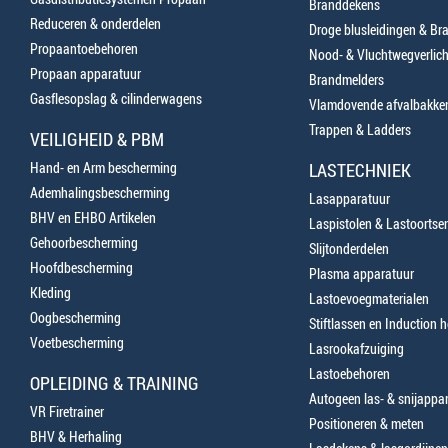
Branddekens
Reduceren & onderdelen
Droge blusleidingen & B
Propaantoebehoren
Nood- & Vluchtwegverlich
Propaan apparatuur
Brandmelders
Gasflesopslag & cilinderwagens
Vlamdovende afvalbakke
Trappen & Ladders
VEILIGHEID & PBM
Hand- en Arm bescherming
LASTECHNIEK
Ademhalingsbescherming
Lasapparatuur
BHV en EHBO Artikelen
Laspistolen & Lastoortse
Gehoorbescherming
Slijtonderdelen
Hoofdbescherming
Plasma apparatuur
Kleding
Lastoevoegmaterialen
Oogbescherming
Stiftlassen en Induction 
Voetbescherming
Lasrookafzuiging
Lastoebehoren
OPLEIDING & TRAINING
Autogeen las- & snijappa
VR Firetrainer
Positioneren & meten
BHV & Herhaling