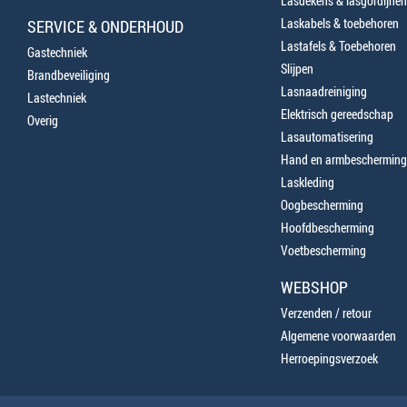
Lasdekens & lasgordijnen
Laskabels & toebehoren
SERVICE & ONDERHOUD
Lastafels & Toebehoren
Gastechniek
Slijpen
Brandbeveiliging
Lasnaadreiniging
Lastechniek
Elektrisch gereedschap
Overig
Lasautomatisering
Hand en armbescherming
Laskleding
Oogbescherming
Hoofdbescherming
Voetbescherming
WEBSHOP
Verzenden / retour
Algemene voorwaarden
Herroepingsverzoek