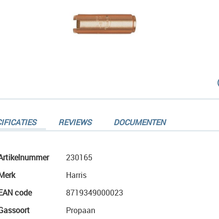
dingen-
IFICATIES
REVIEWS
DOCUMENTEN
Meer
Artikelnummer
230165
informatie
Merk
Harris
dingen-
EAN code
8719349000023
Gassoort
Propaan