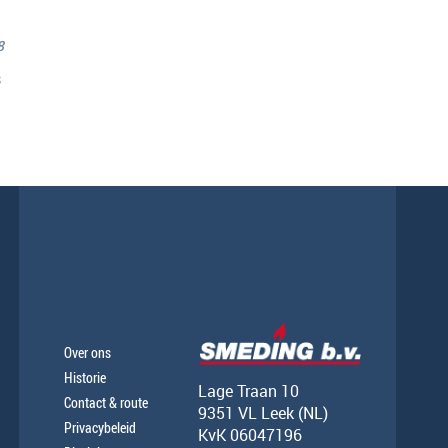
8
s
Over ons
Historie
Lage Traan 10
Contact & route
9351 VL Leek (NL)
Privacybeleid
KvK 06047196