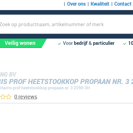
Over ons
Kwaliteit
Contact
k
Veilig wonen
Voor
bedrijf
&
particulier
1
NG BV
IS PROF HEETSTOOKKOP PROPAAN NR. 3 
Harris prof heetstookkop propaan nr. 3 2290-3H
0 reviews