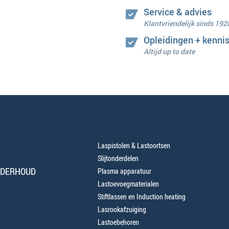
Service & advies
Klantvriendelijk sinds 192
Opleidingen + kenni
Altijd up to date
Laspistolen & Lastoortsen
Slijtonderdelen
NDERHOUD
Plasma apparatuur
Lastoevoegmaterialen
Stiftlassen en Induction heating
Lasrookafzuiging
Lastoebehoren