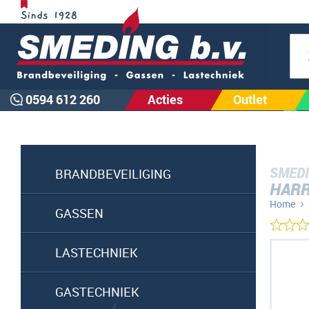
Zoe
0594 612 260
Acties
Outlet
SMEDI
BRANDBEVEILIGING
HARR
Home
GASSEN
Ga
LASTECHNIEK
naar
het
GASTECHNIEK
einde