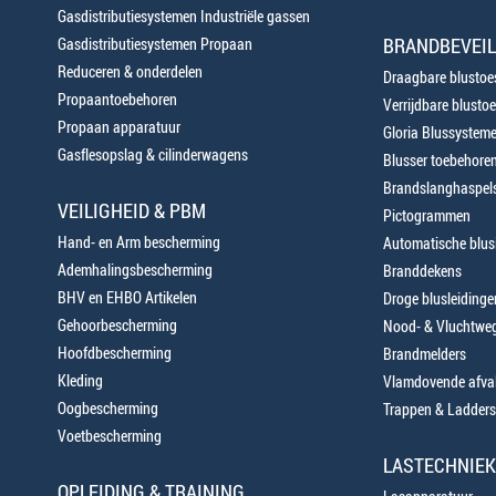
Gasdistributiesystemen Industriële gassen
BRANDBEVEIL
Gasdistributiesystemen Propaan
Reduceren & onderdelen
Draagbare blustoes
Propaantoebehoren
Verrijdbare blustoe
Propaan apparatuur
Gloria Blussystem
Gasflesopslag & cilinderwagens
Blusser toebehore
Brandslanghaspels
VEILIGHEID & PBM
Pictogrammen
Hand- en Arm bescherming
Automatische blusi
Ademhalingsbescherming
Branddekens
BHV en EHBO Artikelen
Droge blusleiding
Gehoorbescherming
Nood- & Vluchtweg
Hoofdbescherming
Brandmelders
Kleding
Vlamdovende afva
Oogbescherming
Trappen & Ladders
Voetbescherming
LASTECHNIEK
OPLEIDING & TRAINING