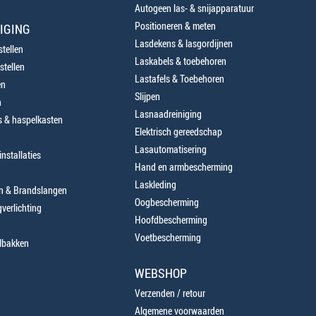
Autogeen las- & snijapparatuur
Positioneren & meten
IGING
Lasdekens & lasgordijnen
tellen
Laskabels & toebehoren
stellen
Lastafels & Toebehoren
en
Slijpen
n
Lasnaadreiniging
 & haspelkasten
Elektrisch gereedschap
Lasautomatisering
nstallaties
Hand en armbescherming
Laskleding
en & Brandslangen
Oogbescherming
verlichting
Hoofdbescherming
Voetbescherming
lbakken
WEBSHOP
Verzenden / retour
Algemene voorwaarden