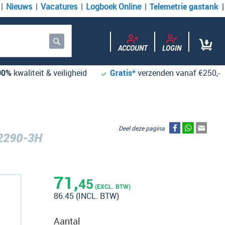
Nieuws
Vacatures
Logboek Online
Telemetrie gastank
ACCOUNT
LOGIN
Zoek
00%
kwaliteit & veiligheid
Gratis*
verzenden vanaf €250,-
Deel deze pagina
2290-3H
71,
45
(EXCL. BTW)
86.45
(INCL. BTW)
Aantal