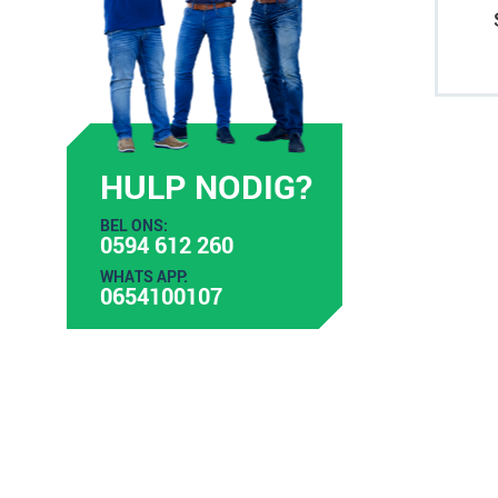
HULP NODIG?
BEL ONS:
0594 612 260
WHATS APP:
0654100107