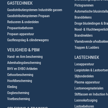
GASTECHNIEK
Pictogrammen
Gasdistributiesystemen Industriële gassen
Automatische blusinstalla
Gasdistributiesystemen Propaan
Branddekens
Reduceren & onderdelen
Droge blusleidingen & B
Propaantoebehoren
Nood- & Vluchtwegverlich
Propaan apparatuur
Brandmelders
Gasflesopslag & cilinderwagens
Vlamdovende afvalbakke
Trappen & Ladders
VEILIGHEID & PBM
Hand- en Arm bescherming
LASTECHNIEK
Ademhalingsbescherming
Lasapparatuur
BHV en EHBO Artikelen
Laspistolen & Lastoortse
Gehoorbescherming
Slijtonderdelen
Hoofdbescherming
Plasma apparatuur
Kleding
Lastoevoegmaterialen
Oogbescherming
Stiftlassen en Induction 
Voetbescherming
Lasrookafzuiging
Lastoebehoren