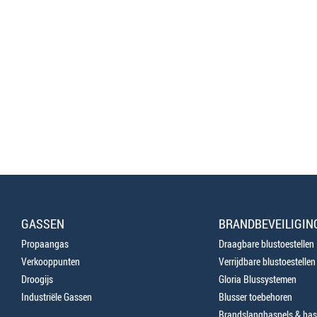
GASSEN
BRANDBEVEILIGIN
Propaangas
Draagbare blustoestellen
Verkooppunten
Verrijdbare blustoestellen
Droogijs
Gloria Blussystemen
Industriële Gassen
Blusser toebehoren
Brandslanghaspels & has