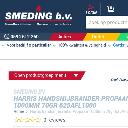
LOGIN
0594 612 260
Acties
Outlet
Voor
bedrijf
&
particulier
100%
kwaliteit & veiligheid
Gratis*
Open productgroep menu
Deel deze
SMEDING BV
HARRIS HANDSNIJBRANDER PROPAA
1000MM 70GR 625AFL1000
Home
Harris handsnijbrander Propaan 1000mm 70gr 625AF
0 reviews