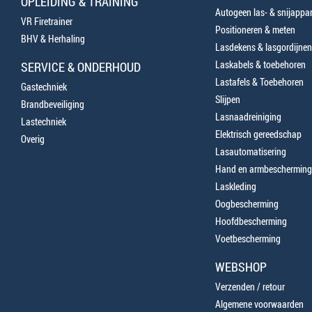
OPLEIDING & TRAINING
Autogeen las- & snijappa
VR Firetrainer
Positioneren & meten
BHV & Herhaling
Lasdekens & lasgordijnen
Laskabels & toebehoren
SERVICE & ONDERHOUD
Lastafels & Toebehoren
Gastechniek
Slijpen
Brandbeveiliging
Lasnaadreiniging
Lastechniek
Elektrisch gereedschap
Overig
Lasautomatisering
Hand en armbescherming
Laskleding
Oogbescherming
Hoofdbescherming
Voetbescherming
WEBSHOP
Verzenden / retour
Algemene voorwaarden